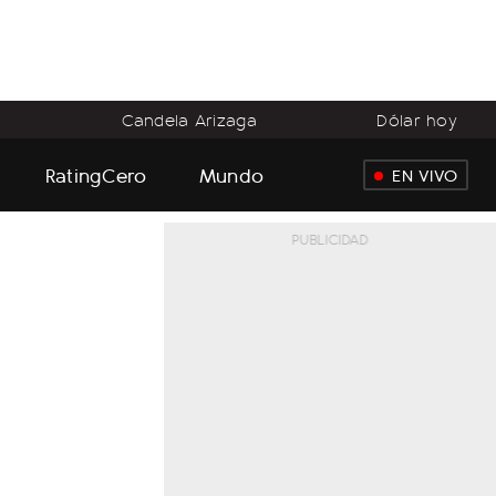
o
Candela Arizaga
Dólar hoy
RatingCero
Mundo
EN VIVO