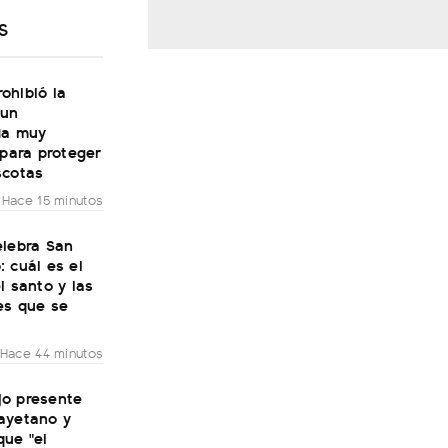
S
ohibió la
 un
da muy
 para proteger
scotas
Hace 15 minutos
elebra San
 cuál es el
l santo y las
es que se
Hace 44 minutos
ijo presente
ayetano y
que "el