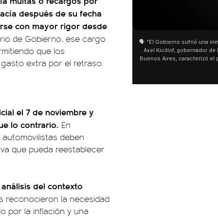
nía multas o recargos por
hacía después de su fecha
arse con mayor rigor desde
erio de Gobierno, ese cargo
🗣️ "El Gobierno sufrió una inm
rmitiendo que los
Axel Kicillof, gobernador de 
Buenos Aires, caracterizó el
gasto extra por el retraso.
de Inviolabilidad de la Pro
como "una lista sábana con 
y destacó "la movilización p
declaración fue desde el sa
Cayetano, donde también ad
sociedad no solo sufre porqu
cial el 7 de noviembre y
que también está end
ue lo contrario.
En
 automovilistas deben
iva que pueda reestablecer
 análisis del contexto
s reconocieron la necesidad
por la inflación y una