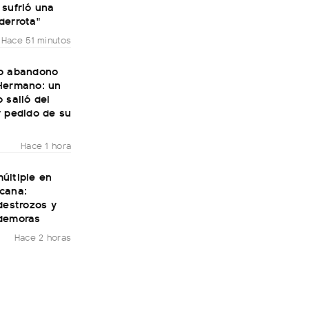
 sufrió una
derrota"
Hace 51 minutos
o abandono
Hermano: un
 salió del
r pedido de su
Hace 1 hora
últiple en
cana:
destrozos y
demoras
Hace 2 horas