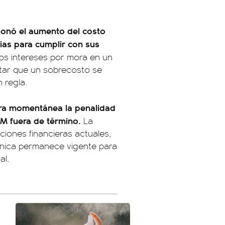
ionó el aumento del costo
lias para cumplir con sus
los intereses por mora en un
vitar que un sobrecosto se
 regla.
era momentánea la penalidad
M fuera de término.
La
iones financieras actuales,
écnica permanece vigente para
al.