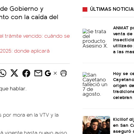
 de Gobierno y
ÚLTIMAS NOTICIA
to con la caída del
ANMAT pr
venta de
el trámite vencido: cuándo se
insectici
utilizado
 2025: donde aplicará
a las ma
Hoy se c
Cayetano:
origen de
tradicion
celebran
 por mora en la VTV y la
Kicillof d
en San C
aseguró 
á vigente hasta nuevo aviso.