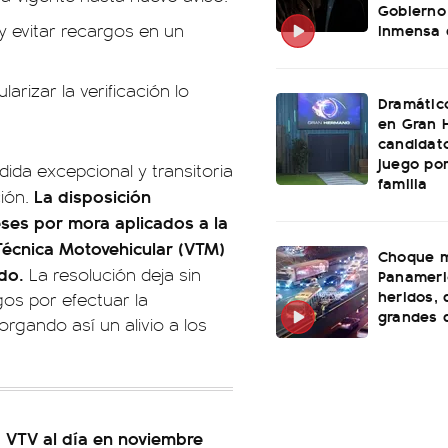
Gobierno
inmensa 
y evitar recargos en un
rizar la verificación lo
Dramátic
en Gran 
candidato
juego po
ida excepcional y transitoria
familia
La disposición
ción.
eses por mora aplicados a la
n Técnica Motovehicular (VTM)
Choque m
do.
La resolución deja sin
Panameri
heridos, 
gos por efectuar la
grandes 
orgando así un alivio a los
a VTV al día en noviembre