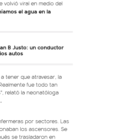
 volvió viral en medio del
níamos el agua en la
uan B Justo: un conductor
ios autos
 tener que atravesar, la
 Realmente fue todo tan
, relató la neonatóloga
.
nfermeras por sectores. Las
ionaban los ascensores. Se
pués se trasladaron en