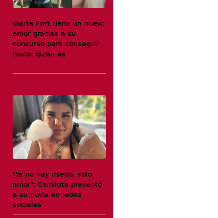
Marta Fort tiene un nuevo
amor gracias a su
concurso para conseguir
novio: quién es
"Ya no hay miedo, solo
amor": Camilota presentó
a su novia en redes
sociales