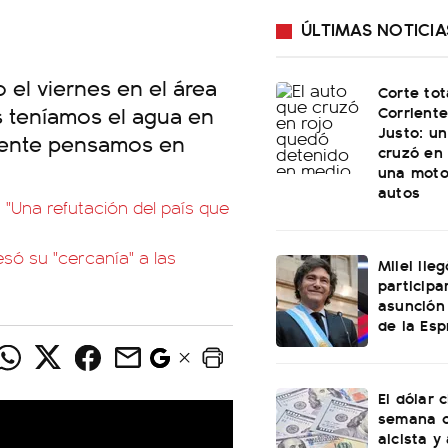
ÚLTIMAS NOTICIA
 el viernes en el área
Corte tot
s teníamos el agua en
Corriente
Justo: u
amente pensamos en
cruzó en 
una moto
autos
: "Una refutación del país que
só su "cercanía" a las
Milei lle
participa
asunción
de la Esp
El dólar c
semana c
alcista y