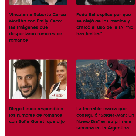
Vinculan a Roberto García
Fede Bal explicó por qué
Moritán con Emily Ceco:
se alejó de los medios y
las imágenes que
criticó el uso de la IA: "No
despertaron rumores de
hay límites"
romance
Diego Leuco respondió a
La increíble marca que
los rumores de romance
consiguió "Spider-Man: Un
con Sofía Gonet: qué dijo
Nuevo Día" en su primera
semana en la Argentina