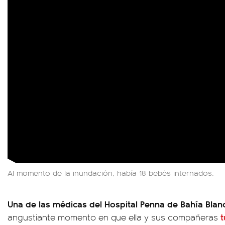
Al momento de la inundación, había 18 bebés internados.
Una de las médicas del Hospital Penna de Bahía Blan
t
angustiante momento en que ella y sus compañeras