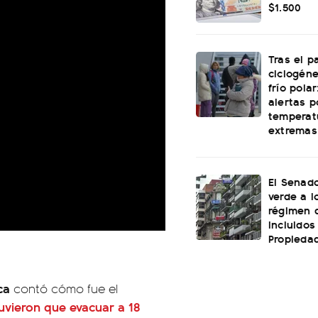
$1.500
Tras el p
ciclogéne
frío polar
alertas p
temperat
extremas
El Senado
verde a l
régimen 
incluidos
Propiedad
ca
contó cómo fue el
uvieron que evacuar a 18