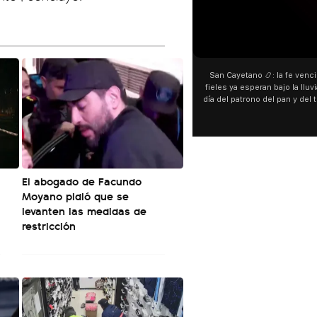
00:00
00:00
San Cayetano 📿: la fe venció al agua y los
“Preferís la joda y yo prefer
fieles ya esperan bajo la lluvia ➡️ A horas del
¿Indirecta para Luck Ra? La J
día del patrono del pan y del trabajo, miles de
"Te vi", su nueva colaborac
personas acampan en Liniers para agradecer
Callejero Fino, y las redes n
y pedir. 🎙️ @bernardomagnago
encontrar similitudes entre l
declaraciones que hizo tras 
del cantante cordobés. 🗣️ 
"hablamos idiomas distintos"
hago falta" despertaron to
El abogado de Facundo
especulaciones entre sus 
Moyano pidió que se
aunque la artista no confirm
levanten las medidas de
esté inspirado en su expare
pensás? 🥺
restricción