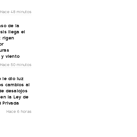
Hace 48 minutos
aso de la
sis llega el
: rigen
or
uras
 y viento
Hace 50 minutos
 le dio luz
os cambios al
de desalojos
 en la Ley de
 Privada
Hace 6 horas