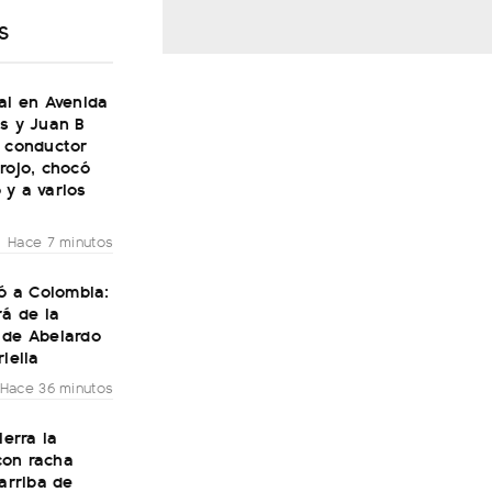
S
al en Avenida
s y Juan B
n conductor
rojo, chocó
 y a varios
Hace 7 minutos
gó a Colombia:
rá de la
 de Abelardo
riella
Hace 36 minutos
ierra la
on racha
 arriba de