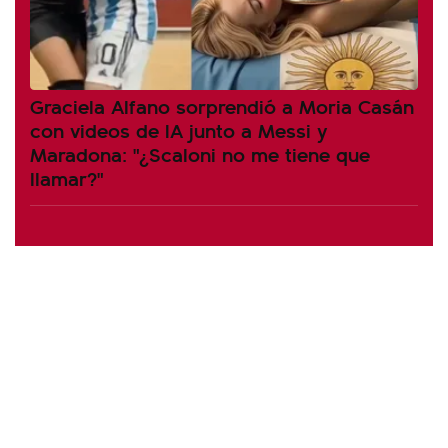
Graciela Alfano sorprendió a Moria Casán
con videos de IA junto a Messi y
Maradona: "¿Scaloni no me tiene que
llamar?"