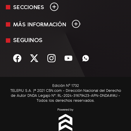
SECCIONES
MÁS INFORMACIÓN
En Vivo
Minuto Uno
SEGUINOS
Mediakit
Política
Términos y condiciones
Sociedad
Rss
Economía
Enfoque
Edición Nº 1732
C5N Autos
TELEPIU S.A. |© 2021 C5N.com - Dirección Nacional del Derecho
de Autor DNDA Legajo N°: RL-2024-31679423-APN-DNDA#MJ -
RatingCero
Todos los derechos reservados.
Deportes
Lifestyle
Astrología