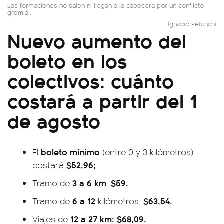
Las formaciones no salen ni llegan a la cabecera por un conflicto
gremial.
Ignacio Petunchi
Nuevo aumento del
boleto en los
colectivos: cuánto
costará a partir del 1
de agosto
boleto mínimo
El
(entre 0 y 3 kilómetros)
$52,96;
costará
3 a 6 km
$59.
Tramo de
:
6 a 12
$63,54.
Tramo de
kilómetros:
12 a 27 km: $68,09.
Viajes de