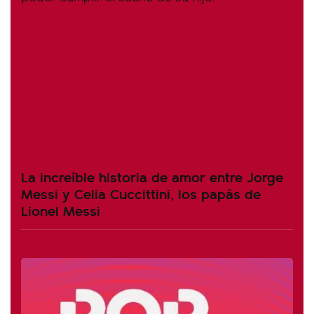
La increíble historia de amor entre Jorge
Messi y Celia Cuccittini, los papás de
Lionel Messi