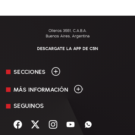
Olleros 3551, C.A.B.A.
Buenos Aires, Argentina
DESCARGATE LA APP DE C5N
SECCIONES
MÁS INFORMACIÓN
En Vivo
Minuto Uno
SEGUINOS
Mediakit
Política
Términos y condiciones
Sociedad
Rss
Economía