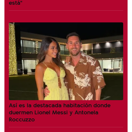
está"
Así es la destacada habitación donde
duermen Lionel Messi y Antonela
Roccuzzo