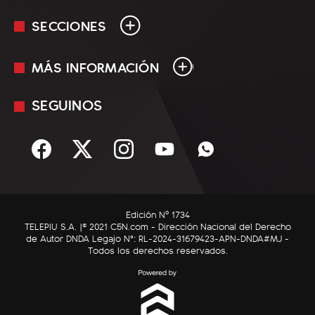
SECCIONES
MÁS INFORMACIÓN
En Vivo
Minuto Uno
SEGUINOS
Mediakit
Política
Términos y condiciones
Sociedad
Rss
Economía
Enfoque
Edición Nº 1734
C5N Autos
TELEPIU S.A. |© 2021 C5N.com - Dirección Nacional del Derecho
de Autor DNDA Legajo N°: RL-2024-31679423-APN-DNDA#MJ -
RatingCero
Todos los derechos reservados.
Deportes
Lifestyle