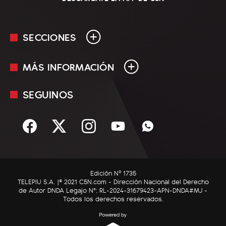
SECCIONES
MÁS INFORMACIÓN
En Vivo
Minuto Uno
SEGUINOS
Mediakit
Política
Términos y condiciones
Sociedad
Rss
Economía
Enfoque
Edición Nº 1735
C5N Autos
TELEPIU S.A. |© 2021 C5N.com - Dirección Nacional del Derecho
de Autor DNDA Legajo N°: RL-2024-31679423-APN-DNDA#MJ -
RatingCero
Todos los derechos reservados.
Deportes