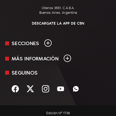
Olleros 3551, C.A.B.A.
Buenos Aires, Argentina
DESCARGATE LA APP DE C5N
SECCIONES
MÁS INFORMACIÓN
En Vivo
Minuto Uno
SEGUINOS
Mediakit
Política
Términos y condiciones
Sociedad
Rss
Economía
Enfoque
Edición Nº 1736
C5N Autos