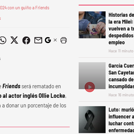
024 con un guiño a Friends
Historias d
s
la era Milei
vuelven a t
despedidos 
empleo
Hace 11 minuto
García Cuer
San Cayeta
cansado de
ie
Friends
será rematado en
incumplida
al actor inglés Ollie Locke
,
Hace 16 minut
n a donar un porcentaje de los
Luto: muri
influencer 
luchar cont
enfermeda