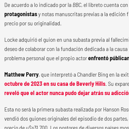
De acuerdo a lo indicado por la
BBC
, el libreto cuenta con
protagonistas
y notas manuscritas previas a la edición fi
precio por su originalidad.
Locke adquirió el guion en una subasta previa al fallecim
deseo de colaborar con la fundación dedicada a la causa 
problema personal que el propio actor
enfrentó pública
Matthew Perry
, que interpretó a Chandler Bing en la exi
octubre de 2023
en su casa de Beverly Hills
. Su expar
reveló que
el actor nunca pudo dejar atrás su adicció
Esta no será la primera subasta realizada por Hanson Ross
vendió dos guiones originales del episodio de dos partes
precio de u$s31.700. Los postores de diversos países mo