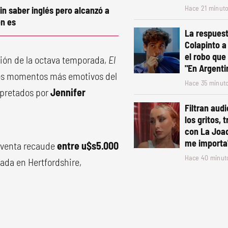
Hace 21 minut
in saber inglés pero alcanzó a
n es
La respues
Colapinto a
el robo que
ción de la octava temporada,
El
"En Argentin
 los momentos más emotivos del
Hace 35 minut
rpretados por
Jennifer
Filtran audi
los gritos, 
con La Joaq
me importa
 venta recaude
entre u$s5.000
Hace 40 minut
cada en Hertfordshire,