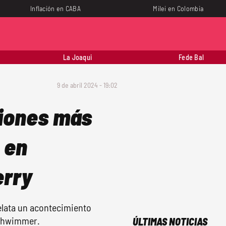
Inflación en CABA
Milei en Colombia
La Joaqui
Fede Bal
9 de abril 2024 - 19:02
uiones más
 en
erry
elata un acontecimiento
Schwimmer.
ÚLTIMAS NOTICIAS