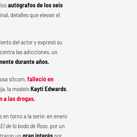
 los
autógrafos de los seis
nal, detalles que elevan el
iento del actor y expresó su
contra las adicciones, un
mente durante años.
tosa sitcom,
falleció en
eja, la modelo
Kayti Edwards
,
n a las drogas
.
 en torno a la serie: en enero
,
El de la boda de Ross
, por un
straron un
gran interés
por