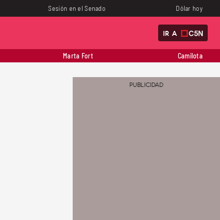
Sesión en el Senado
Dólar hoy
IR A
Marta Fort
Camilota