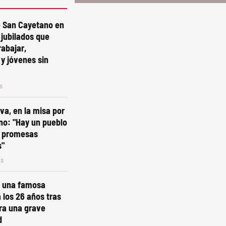
e San Cayetano en
: jubilados que
rabajar,
y jóvenes sin
s
va, en la misa por
no: "Hay un pueblo
 promesas
s"
os
ó una famosa
a los 26 años tras
ra una grave
d