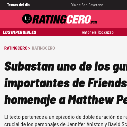
Temas del día
Día de San Cayetano
LOS IMPERDIBLES
Antonela Roccuzzo
RATINGCERO >
RATINGCERO
Subastan uno de los g
importantes de Friends
homenaje a Matthew P
El texto pertenece a un episodio de doble duración de r
crucial de los personajes de Jennifer Aniston y David 