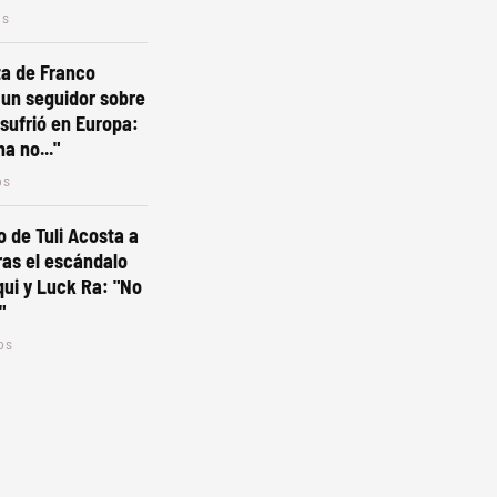
os
ta de Franco
 un seguidor sobre
 sufrió en Europa:
a no..."
os
o de Tuli Acosta a
tras el escándalo
ui y Luck Ra: "No
"
os