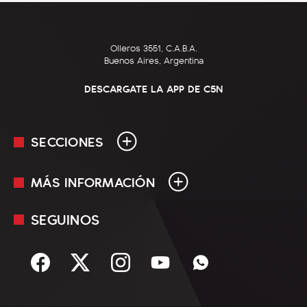
Olleros 3551, C.A.B.A.
Buenos Aires, Argentina
DESCARGATE LA APP DE C5N
SECCIONES
MÁS INFORMACIÓN
En Vivo
Minuto Uno
SEGUINOS
Mediakit
Política
Términos y condiciones
Sociedad
Rss
Economía