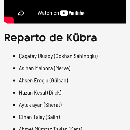
Reparto de Kübra
Çagatay Ulusoy (Gokhan Sahinoglu)
Aslhan Malbora (Merve)
Ahsen Eroglu (Gülcan)
Nazan Kesal (Dilek)
Aytek ayan (Sherat)
Cihan Talay (Salih)
Ahmet Mümtaz Taylan (Kara)