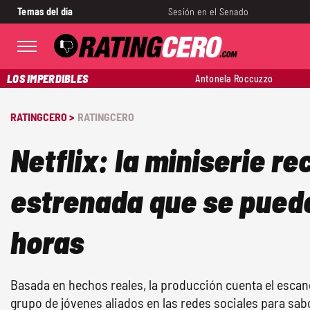
Temas del día
Sesión en el Senado
LOS IMPERDIBLES
Antonela Roccuzzo
RATINGCERO >
RATINGCERO
Netflix: la miniserie re
estrenada que se puede
horas
Basada en hechos reales, la producción cuenta el escan
grupo de jóvenes aliados en las redes sociales para sabo