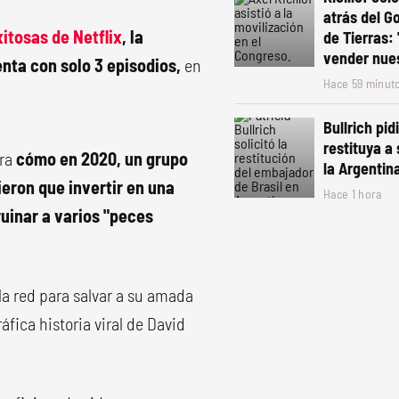
atrás del G
itosas de Netflix
, la
de Tierras: 
vender nues
enta con solo 3 episodios,
en
Hace 59 minut
Bullrich pid
restituya a
rra
cómo en 2020, un grupo
la Argentin
ieron que invertir en una
Hace 1 hora
ruinar a varios "peces
la red para salvar a su amada
fica historia viral de David