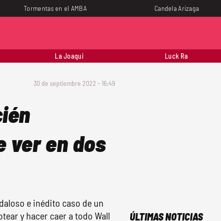
Tormentas en el AMBA
Candela Arizaga
La Joaqui
Luck Ra
30 de septiembre 2022 - 16:49
cién
 ver en dos
daloso e inédito caso de un
tear y hacer caer a todo Wall
ÚLTIMAS NOTICIAS