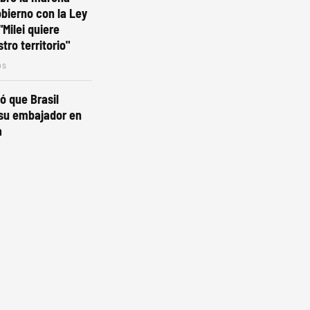
obierno con la Ley
"Milei quiere
tro territorio"
os
ió que Brasil
 su embajador en
a