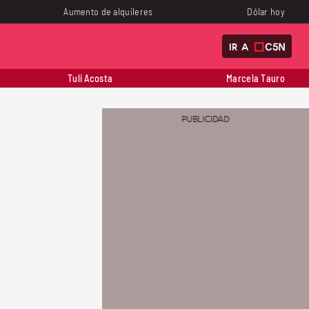
Aumento de alquileres
Dólar hoy
IR A
Tuli Acosta
Marcela Tauro