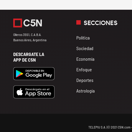
SECCIONES
Olleros 3551, C.A.B.A.
Política
Buenos Aires, Argentina
Sociedad
DESCARGATE LA
Economía
APP DE C5N
Enfoque
Deportes
Astrología
TELEPIU S.A. |© 2021 C5N.com 