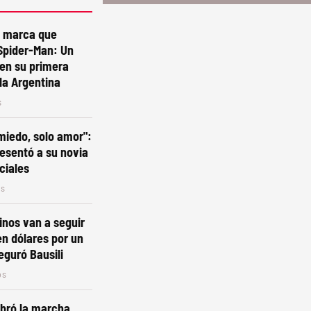
e marca que
Spider-Man: Un
en su primera
la Argentina
s
miedo, solo amor":
esentó a su novia
ciales
os
inos van a seguir
n dólares por un
eguró Bausili
os
lebró la marcha