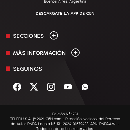
Buenos Aires, Argentina
DESCARGATE LA APP DE C5N
SECCIONES
MÁS INFORMACIÓN
En Vivo
Minuto Uno
SEGUINOS
Mediakit
Política
Términos y condiciones
Sociedad
Rss
Economía
Enfoque
Edición Nº 1731
C5N Autos
TELEPIU S.A. |© 2021 C5N.com - Dirección Nacional del Derecho
de Autor DNDA Legajo N°: RL-2024-31679423-APN-DNDA#MJ -
RatingCero
Todos los derechos reservados.