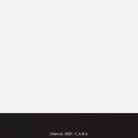
Olleros 3551, C.A.B.A.