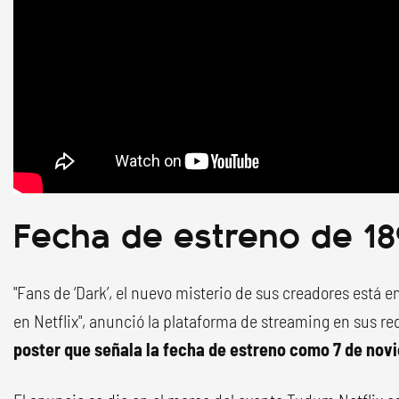
Fecha de estreno de 189
"Fans de ‘Dark’, el nuevo misterio de sus creadores está 
en Netflix", anunció la plataforma de streaming en sus red
poster que señala la fecha de estreno como 7 de nov