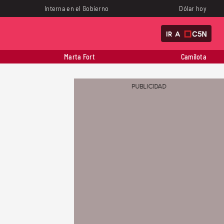
Interna en el Gobierno
Dólar hoy
IR A
Marta Fort
Camilota