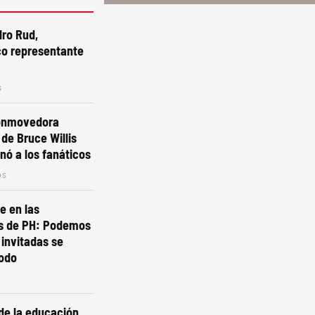
ro Rud,
o representante
s
conmovedora
 de Bruce Willis
ó a los fanáticos
os
e en las
s de PH: Podemos
 invitadas se
todo
de la educación