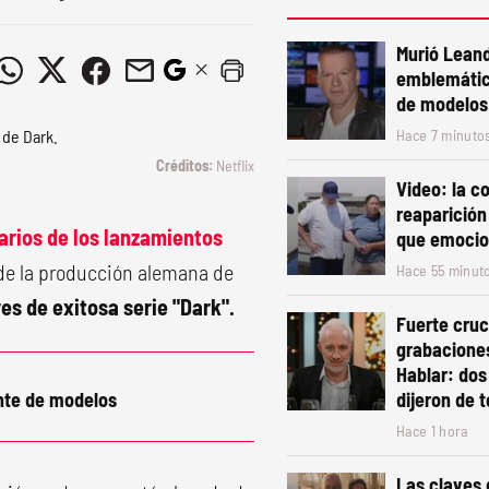
Murió Leand
emblemátic
de modelos
Hace 7 minuto
Netflix
Video: la 
reaparición
arios de los lanzamientos
que emocion
el de la producción alemana de
Hace 55 minut
res de exitosa serie "Dark".
Fuerte cruc
grabacione
Hablar: dos
nte de modelos
dijeron de 
Hace 1 hora
Las claves 