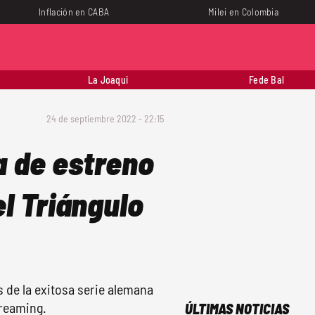
Inflación en CABA
Milei en Colombia
La Joaqui
Fede Bal
24 de septiembre 2022 - 22:15
a de estreno
el Triángulo
 de la exitosa serie alemana
treaming.
ÚLTIMAS NOTICIAS