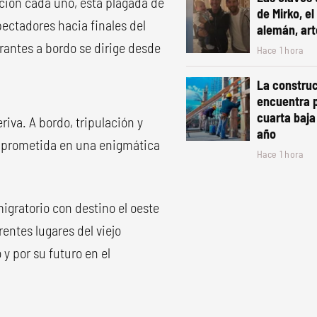
ación cada uno, está plagada de
de Mirko, el
pectadores hacia finales del
alemán, art
rantes a bordo se dirige desde
Hace 1 hora
La constru
encuentra p
cuarta baja
riva. A bordo, tripulación y
año
ra prometida en una enigmática
Hace 1 hora
migratorio con destino el oeste
entes lugares del viejo
y por su futuro en el