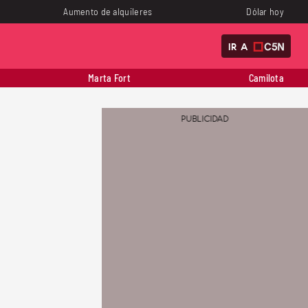
Aumento de alquileres
Dólar hoy
IR A
Marta Fort
Camilota