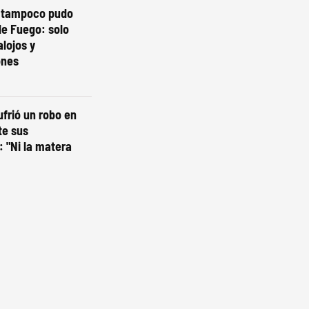
o tampoco pudo
de Fuego: solo
lojos y
ones
ufrió un robo en
te sus
 "Ni la matera