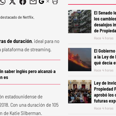
El Senado le
los cambios
desalojos i
de Propied
Hace 4 horas
ras de duración
, ideal para no
la plataforma de streaming.
El Gobierno
a la Ley de
qué decía e
Hace 4 horas
in saber inglés pero alcanzó a
n es
Ley de Invio
Propiedad P
aprobó los
ión estadounidense de
futuras exp
2018. Con una duración de 105
Hace 4 horas
on de Katie Silberman.