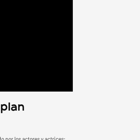
 plan
o por los actores y actrices: