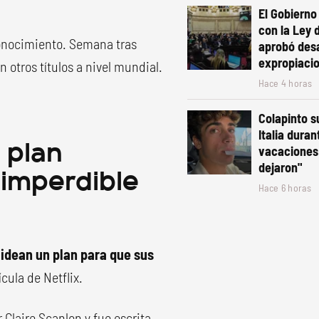
El Gobiern
con la Ley 
econocimiento. Semana tras
aprobó desa
expropiaci
otros títulos a nivel mundial.
Hace 4 horas
Colapinto s
Italia duran
l plan
vacaciones:
 imperdible
dejaron"
Hace 6 horas
idean un plan para que sus
ícula de Netflix.
 Claire Scanlon y fue escrita