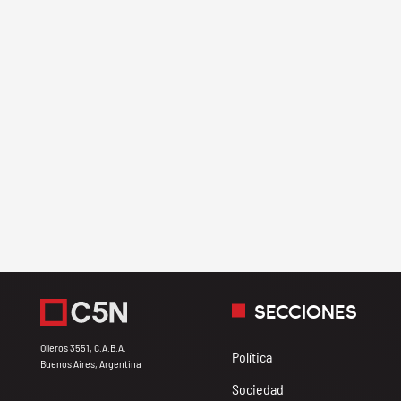
SECCIONES
Olleros 3551, C.A.B.A.
Política
Buenos Aires, Argentina
Sociedad