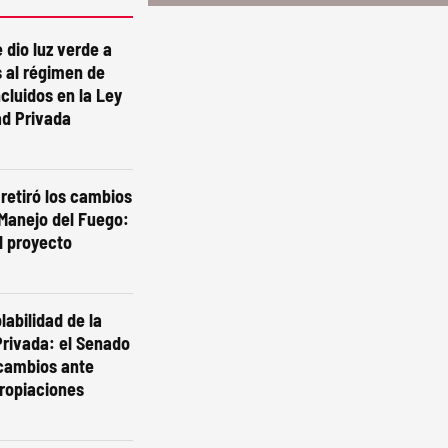
 dio luz verde a
 al régimen de
ncluidos en la Ley
ad Privada
 retiró los cambios
 Manejo del Fuego:
l proyecto
labilidad de la
rivada: el Senado
 cambios ante
ropiaciones