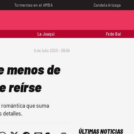
Tormentas en el AMBA
Candela Arizaga
La Joaqui
Fede Bal
5 de julio 2023 - 09:55
de menos de
e reírse
a romántica que suma
 detalles.
ÚLTIMAS NOTICIAS