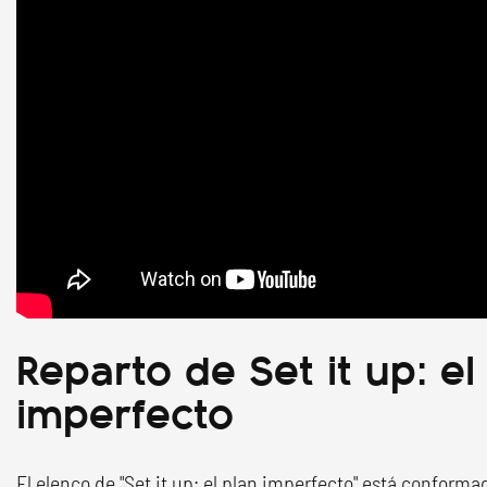
Reparto de Set it up: el
imperfecto
El elenco de "Set it up: el plan imperfecto" está conformad