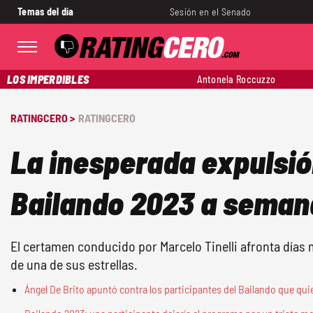
Temas del día
Sesión en el Senado
LOS IMPERDIBLES
Antonela Roccuzzo
RATINGCERO >
RATINGCERO
La inesperada expulsió
Bailando 2023 a semana
El certamen conducido por Marcelo Tinelli afronta días 
de una de sus estrellas.
Ángel De Brito apuntó contra los participantes del Bailando que qui