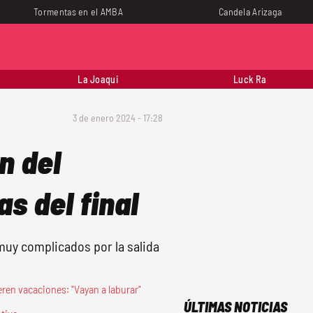
Tormentas en el AMBA
Candela Arizaga
La Joaqui
Luck Ra
3 de enero 2024 - 17:28
n del
s del final
muy complicados por la salida
eren vacaciones: "Vayan a laburar"
ÚLTIMAS NOTICIAS