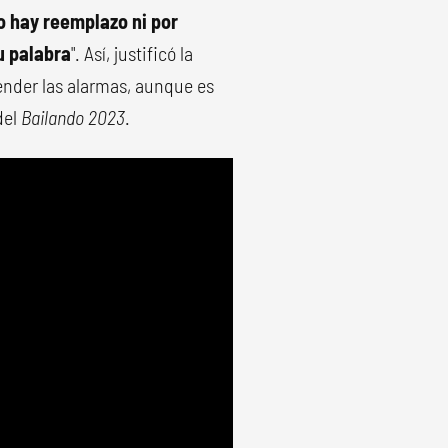
o hay reemplazo ni por
u palabra
". Así, justificó la
ender las alarmas, aunque es
del
Bailando 2023
.