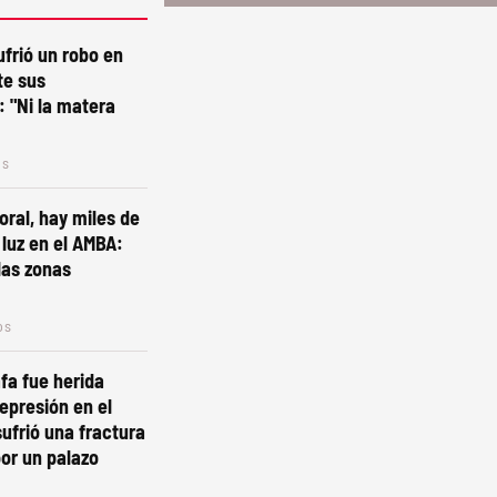
ufrió un robo en
te sus
 "Ni la matera
os
oral, hay miles de
 luz en el AMBA:
las zonas
os
fa fue herida
represión en el
ufrió una fractura
or un palazo