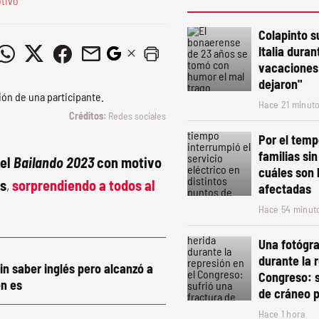
otivo
Colapinto s
Italia duran
vacaciones:
dejaron"
Hace 21 minut
Redes sociales
Por el temp
familias sin
del
Bailando 2023
con motivo
cuáles son 
as
,
sorprendiendo a todos al
afectadas
Hace 54 minut
Una fotógra
durante la 
in saber inglés pero alcanzó a
Congreso: s
n es
de cráneo p
Hace 1 hora