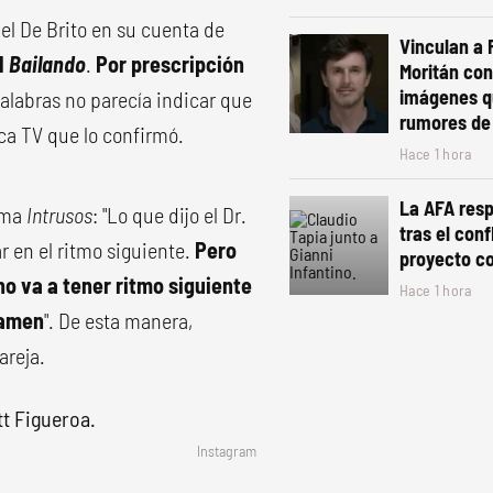
gel De Brito en su cuenta de
Vinculan a 
l
Bailando
.
Por prescripción
Moritán con
imágenes q
palabras no parecía indicar que
rumores de
ica TV que lo confirmó.
Hace 1 hora
La AFA resp
ama
Intrusos
: "Lo que dijo el Dr.
tras el conf
 en el ritmo siguiente.
Pero
proyecto co
no va a tener ritmo siguiente
Hace 1 hora
tamen
". De esta manera,
areja.
Instagram