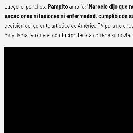
Luego, el panelista
Pampito
amplió: "
Marcelo dijo que n
vacaciones ni lesiones ni enfermedad, cumplió con s
decisión del gerente artístico de América TV para no enc
muy llamativo que el conductor decida correr a su novia 