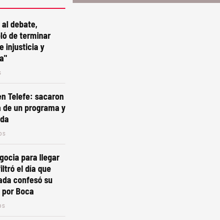
 al debate,
bló de terminar
 injusticia y
a"
s
n Telefe: sacaron
a de un programa y
ada
os
gocia para llegar
iltró el día que
ada confesó su
 por Boca
os