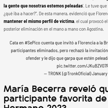
la gente que nosotras estemos peleadas
'. Le tuve que
¿qué iba a hacer?". De esta manera, evidenció que Floren
mantener el mismo perfil de víctima
, el cual provocó e
posterior eliminación en el mano a mano con Agostina.
Cata en
#SePico
cuenta que invitó a Florencia a la Br
participantes eliminados, pero rechazó la invitació
ofender y le dijo que garpa que estén pelead
pic.twitter.com/JKuBZV07
— TRONK (@TronkOficial)
January 
María Becerra reveló q
participante favorita d
Hermano 2023