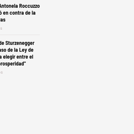
 Antonela Roccuzzo
ó en contra de la
ras
os
de Sturzenegger
aso de la Ley de
a elegir entre el
prosperidad"
os