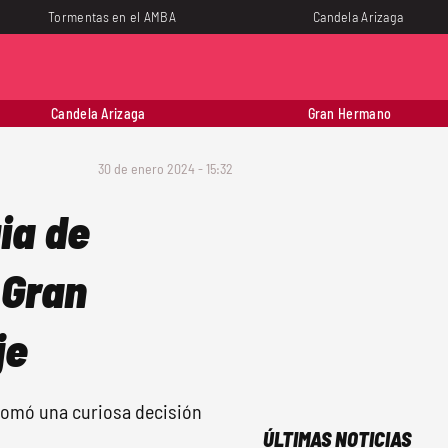
Tormentas en el AMBA
Candela Arizaga
Candela Arizaga
Gran Hermano
30 de enero 2024 - 15:32
ia de
 Gran
je
w tomó una curiosa decisión
ÚLTIMAS NOTICIAS