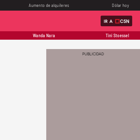
Aumento de alquileres
Dólar hoy
IR A
Wanda Nara
Tini Stoessel