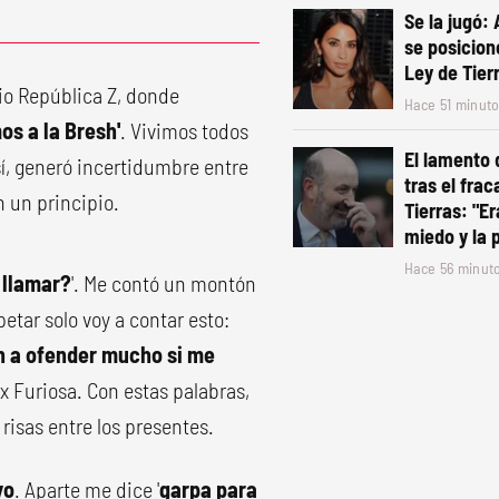
Se la jugó:
se posicion
Ley de Tier
io República Z, donde
Hace 51 minut
os a la Bresh'
. Vivimos todos
El lamento 
sí, generó incertidumbre entre
tras el frac
n un principio.
Tierras: "Er
miedo y la 
Hace 56 minut
 llamar?
'. Me contó un montón
petar solo voy a contar esto:
an a ofender mucho si me
 ex Furiosa. Con estas palabras,
risas entre los presentes.
yo
. Aparte me dice '
garpa para