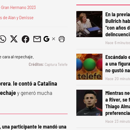
de Gran Hermano 2023
En la previa
s de Alan y Denisse
Bullrich ha
"con años de
delincuenci
Hace 6 minuto
Escándalo e
a una figur
Captura Telefe
no gustó n
Hace 20 minut
brera
,
le contó a Catalina
pechaje
y generó mucha
Mientras ne
a River, se f
Thiago Alm
preferencia
Hace 23 minut
, una participante le mandó una