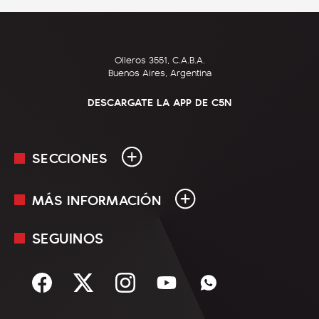
Olleros 3551, C.A.B.A.
Buenos Aires, Argentina
DESCARGATE LA APP DE C5N
SECCIONES
MÁS INFORMACIÓN
En Vivo
Minuto Uno
SEGUINOS
Mediakit
Política
Términos y condiciones
Sociedad
Rss
Economía