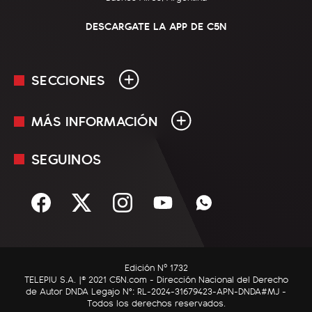
DESCARGATE LA APP DE C5N
SECCIONES
MÁS INFORMACIÓN
En Vivo
Minuto Uno
SEGUINOS
Mediakit
Política
Términos y condiciones
Sociedad
Rss
Economía
Enfoque
Edición Nº 1732
C5N Autos
TELEPIU S.A. |© 2021 C5N.com - Dirección Nacional del Derecho
de Autor DNDA Legajo N°: RL-2024-31679423-APN-DNDA#MJ -
RatingCero
Todos los derechos reservados.