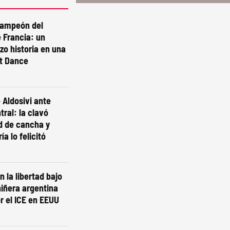
campeón del
 Francia: un
izo historia en una
st Dance
 Aldosivi ante
tral: la clavó
d de cancha y
ía lo felicitó
n la libertad bajo
niñera argentina
r el ICE en EEUU