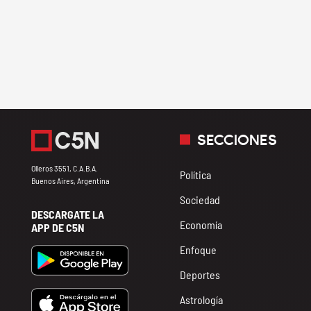
SECCIONES
Olleros 3551, C.A.B.A.
Política
Buenos Aires, Argentina
Sociedad
DESCARGATE LA
Economía
APP DE C5N
Enfoque
Deportes
Astrología