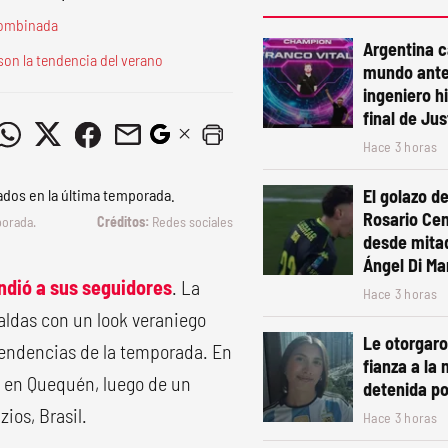
 combinada
Argentina 
son la tendencia del verano
mundo ante
ingeniero h
final de Ju
Hace 3 horas
El golazo de
Rosario Cen
porada.
Redes sociales
desde mita
Ángel Di Mar
ndió a sus seguidores
. La
Hace 3 horas
aldas con un look veraniego
Le otorgaro
 tendencias de la temporada. En
fianza a la 
n en Quequén, luego de un
detenida po
ios, Brasil.
Hace 3 horas