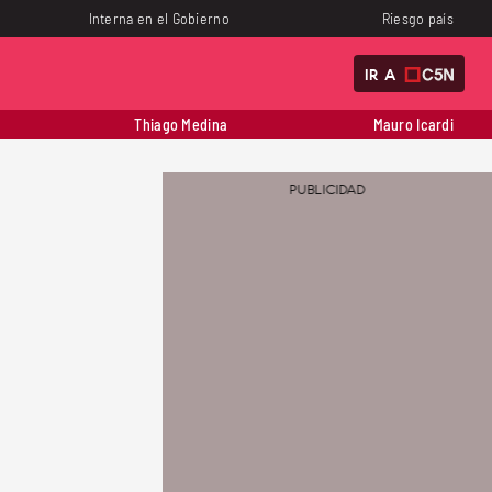
Interna en el Gobierno
Riesgo país
IR A
Thiago Medina
Mauro Icardi