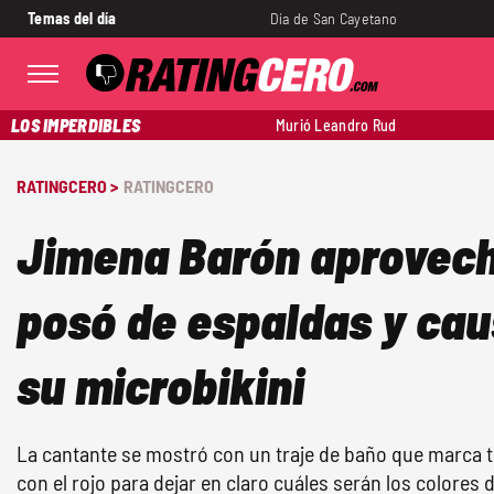
Temas del día
Día de San Cayetano
LOS IMPERDIBLES
Murió Leandro Rud
RATINGCERO >
RATINGCERO
Jimena Barón aprovechó
posó de espaldas y cau
su microbikini
La cantante se mostró con un traje de baño que marca 
con el rojo para dejar en claro cuáles serán los colores 