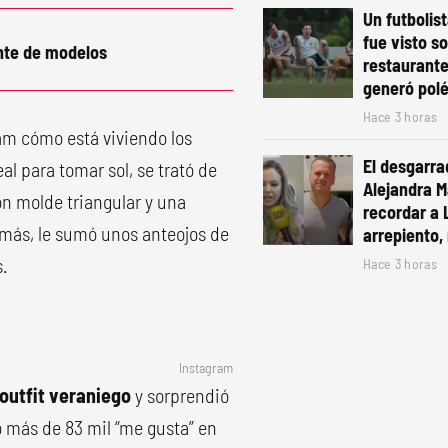
Un futbolis
fue visto s
nte de modelos
restaurante
generó pol
Hace 3 horas
ram cómo está viviendo los
El desgarra
al para tomar sol, se trató de
Alejandra Ma
n molde triangular y una
recordar a 
emás, le sumó unos anteojos de
arrepiento, 
s.
Hace 3 horas
Instagram
outfit veraniego
y sorprendió
ó más de 83 mil “me gusta” en