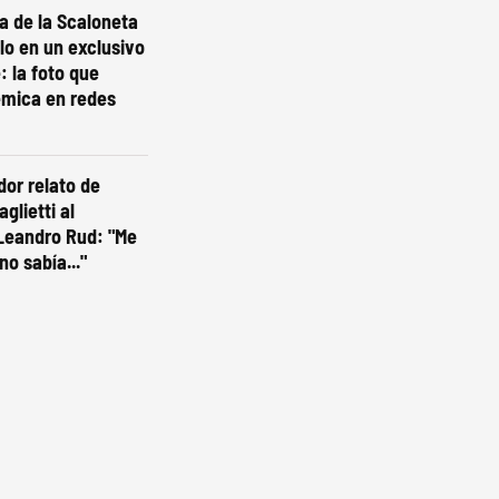
ta de la Scaloneta
olo en un exclusivo
: la foto que
émica en redes
dor relato de
glietti al
Leandro Rud: "Me
no sabía..."