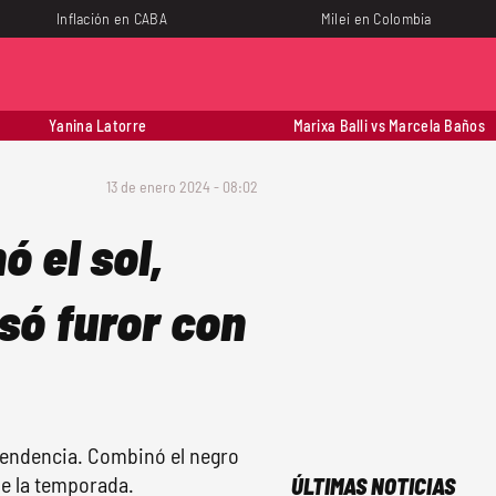
Inflación en CABA
Milei en Colombia
Yanina Latorre
Marixa Balli vs Marcela Baños
13 de enero 2024 - 08:02
 el sol,
só furor con
tendencia. Combinó el negro
de la temporada.
ÚLTIMAS NOTICIAS