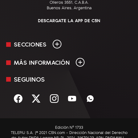
Olleros 3551, C.A.B.A.
Buenos Aires, Argentina
DESCARGATE LA APP DE C5N
SECCIONES
MÁS INFORMACIÓN
En Vivo
Minuto Uno
SEGUINOS
Mediakit
Política
Términos y condiciones
Sociedad
Rss
Economía
Enfoque
Edición Nº 1733
C5N Autos
TELEPIU S.A. |© 2021 C5N.com - Dirección Nacional del Derecho
de Autor DNDA Legajo N°: RL-2024-31679423-APN-DNDA#MJ -