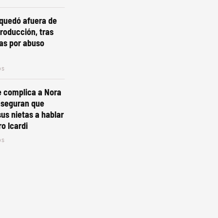
 quedó afuera de
roducción, tras
as por abuso
os
e complica a Nora
aseguran que
sus nietas a hablar
o Icardi
os