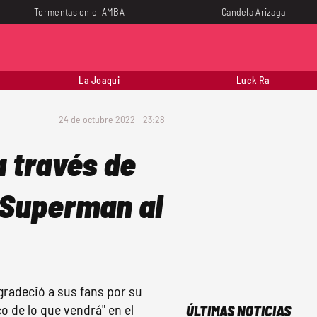
Tormentas en el AMBA
Candela Arizaga
La Joaqui
Luck Ra
24 de octubre 2022 - 23:28
a través de
e Superman al
gradeció a sus fans por su
o de lo que vendrá" en el
ÚLTIMAS NOTICIAS