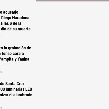
ro acusado
e Diego Maradona
a las 6 de la
 día de su muerte
s
n la grabación de
 tenso cara a
Pampita y Yanina
os
 de Santa Cruz
000 luminarias LED
nizar el alumbrado
os