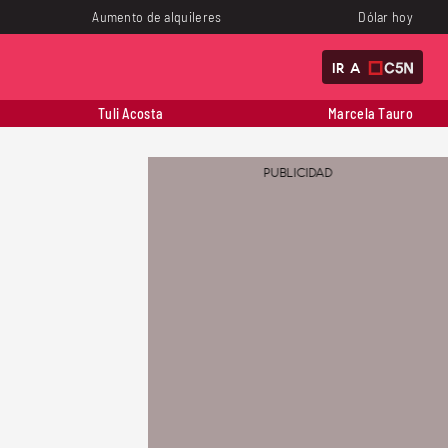
Aumento de alquileres
Dólar hoy
IR A
Tuli Acosta
Marcela Tauro