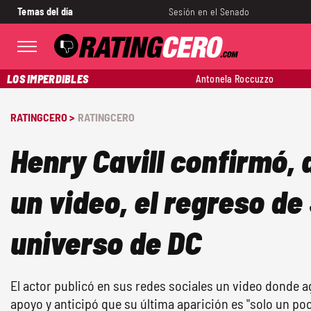
Temas del día
Sesión en el Senado
LOS IMPERDIBLES
Antonela Roccuzzo
RATINGCERO >
RATINGCERO
Henry Cavill confirmó, 
un video, el regreso d
universo de DC
El actor publicó en sus redes sociales un video donde a
apoyo y anticipó que su última aparición es "solo un poc