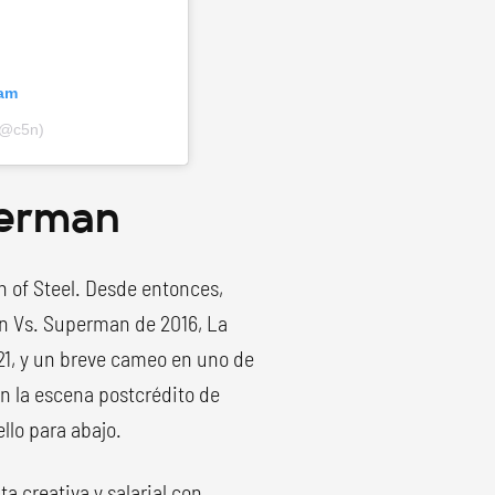
ram
(@c5n)
uperman
an of Steel. Desde entonces,
man Vs. Superman de 2016, La
2021, y un breve cameo en uno de
en la escena postcrédito de
llo para abajo.
a creativa y salarial con