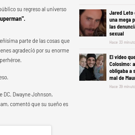
público su regreso al universo
Jared Leto
 Superman".
una mega p
las denunci
sexual
ueñísima parte de las cosas que
Hace 33 minut
quienes agradeció por su enorme
El video qu
uperhéroe.
Colosimo: 
obligaba a 
eso.
mal de Maur
Hace 39 minut
 de DC. Dwayne Johnson,
 Adam, comentó que su sueño es