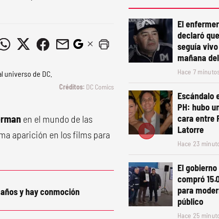
El enferme
declaró qu
seguía vivo 
mañana del
Hace 7 minuto
DC Comics
Escándalo e
PH: hubo un
erman
en el mundo de las
cara entre 
Latorre
ma aparición en los films para
Hace 23 minut
El gobierno
compró 15.
para moder
0 años y hay conmoción
público
Hace 25 minut