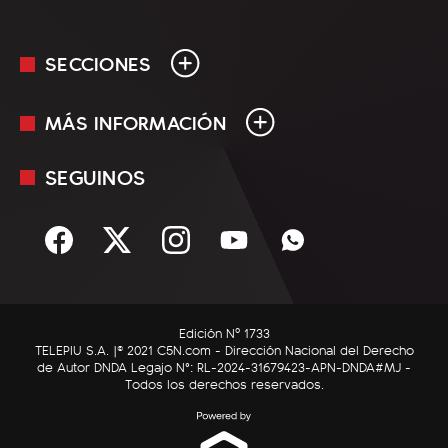
SECCIONES
MÁS INFORMACIÓN
En Vivo
Minuto Uno
SEGUINOS
Mediakit
Política
Términos y condiciones
Sociedad
Rss
Economía
Enfoque
Edición Nº 1733
C5N Autos
TELEPIU S.A. |© 2021 C5N.com - Dirección Nacional del Derecho
de Autor DNDA Legajo N°: RL-2024-31679423-APN-DNDA#MJ -
RatingCero
Todos los derechos reservados.
Deportes