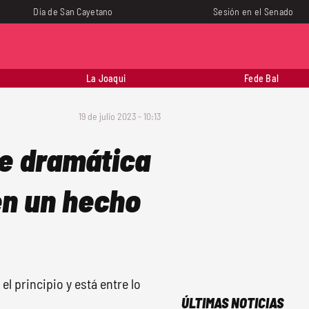
Día de San Cayetano
Sesión en el Senado
La Joaqui
Fede Bal
19 de julio 2023 - 10:13
rie dramática
en un hecho
l principio y está entre lo
ÚLTIMAS NOTICIAS