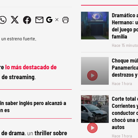
Dramático 
Hermano: u
del juego p
familia
Hace 15 minut
Choque múl
tre
lo más destacado de
Panamerica
destrozos 
a de streaming
.
Hace 1 hora
Corte total
in saber inglés pero alcanzó a
Corrientes 
n es
conductor c
chocó una m
autos
 de drama
, un
thriller sobre
Hace 1 hora