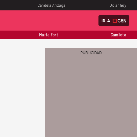
Candela Arizaga
Dólar hoy
IR A
Marta Fort
Camilota