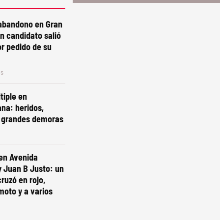
abandono en Gran
n candidato salió
or pedido de su
os
tiple en
na: heridos,
y grandes demoras
 en Avenida
y Juan B Justo: un
ruzó en rojo,
oto y a varios