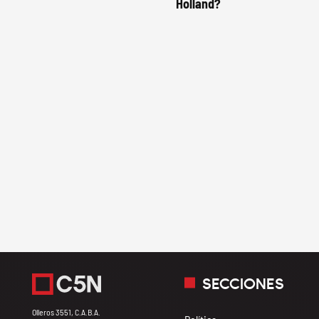
Holland?
SECCIONES
Olleros 3551, C.A.B.A.