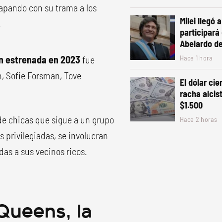
rapando con su trama a los
Milei llegó 
.
participará
Abelardo de 
ón estrenada en 2023
fue
Hace 1 hora
n, Sofie Forsman, Tove
El dólar ci
racha alcist
$1.500
de chicas que sigue a un grupo
Hace 2 horas
 privilegiadas, se involucran
as a sus vecinos ricos.
Queens, la