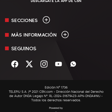
DESCARGATE LA APP DE C5N
SECCIONES
MÁS INFORMACIÓN
En Vivo
Minuto Uno
SEGUINOS
Mediakit
Política
Términos y condiciones
Sociedad
Rss
Economía
Enfoque
Edición Nº 1736
C5N Autos
TELEPIU S.A. |© 2021 C5N.com - Dirección Nacional del Derecho
de Autor DNDA Legajo N°: RL-2024-31679423-APN-DNDA#MJ -
RatingCero
Todos los derechos reservados.
Deportes