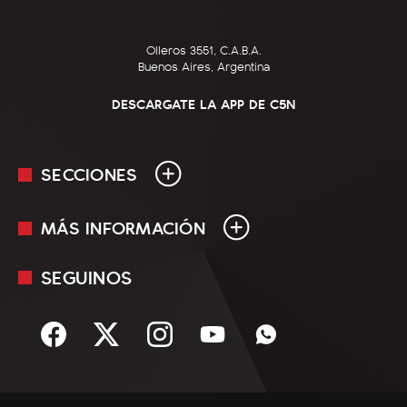
Olleros 3551, C.A.B.A.
Buenos Aires, Argentina
DESCARGATE LA APP DE C5N
SECCIONES
MÁS INFORMACIÓN
En Vivo
Minuto Uno
SEGUINOS
Mediakit
Política
Términos y condiciones
Sociedad
Rss
Economía
Enfoque