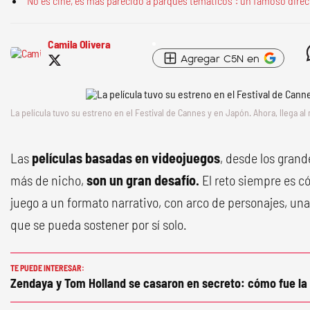
"No es cine, es más parecido a parques temáticos": un famoso direct
Camila Olivera
Agregar C5N en
La película tuvo su estreno en el Festival de Cannes y en Japón. Ahora, llega a
Las
películas basadas en videojuegos
, desde los grand
más de nicho,
son un gran desafío.
El reto siempre es có
juego a un formato narrativo, con arco de personajes, una
que se pueda sostener por sí solo.
TE PUEDE INTERESAR:
Zendaya y Tom Holland se casaron en secreto: cómo fue la f