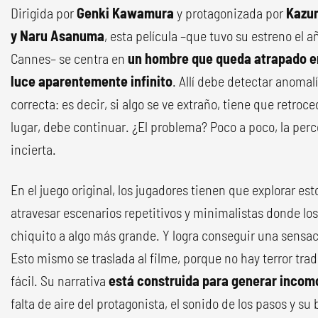
Dirigida por
Genki Kawamura
y protagonizada por
Kazun
y Naru Asanuma
, esta película –que tuvo su estreno el a
Cannes– se centra en
un hombre que queda atrapado en
luce aparentemente infinito
. Allí debe detectar anomal
correcta: es decir, si algo se ve extraño, tiene que retroce
lugar, debe continuar. ¿El problema? Poco a poco, la per
incierta.
En el juego original, los jugadores tienen que explorar est
atravesar escenarios repetitivos y minimalistas donde l
chiquito a algo más grande. Y logra conseguir una sensa
Esto mismo se traslada al filme, porque no hay terror tradi
fácil. Su narrativa
está construida para generar incom
falta de aire del protagonista, el sonido de los pasos y s