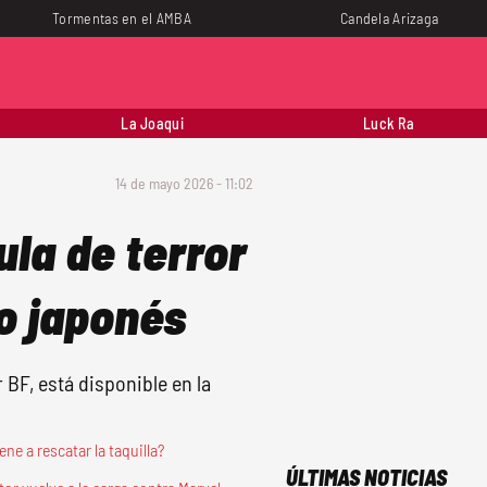
Tormentas en el AMBA
Candela Arizaga
La Joaqui
Luck Ra
14 de mayo 2026 - 11:02
ula de terror
o japonés
 BF, está disponible en la
ne a rescatar la taquilla?
ÚLTIMAS NOTICIAS