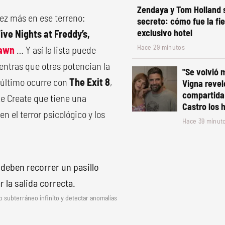
Zendaya y Tom Holland 
vez más en ese terreno:
secreto: cómo fue la fi
exclusivo hotel
Five Nights at Freddy’s,
Hace 29 minutos
Dawn
… Y así la lista puede
ientras que otras potencian la
"Se volvió 
o último ocurre con
The Exit 8
,
Vigna revel
compartida
e Create que tiene una
Castro los 
 el terror psicológico y los
Hace 39 minut
lo subterráneo infinito y detectar anomalías