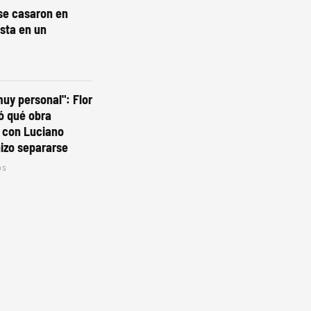
se casaron en
esta en un
muy personal": Flor
ó qué obra
 con Luciano
hizo separarse
os