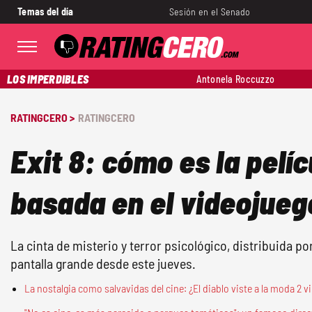
Temas del día
Sesión en el Senado
LOS IMPERDIBLES
Antonela Roccuzzo
RATINGCERO >
RATINGCERO
Exit 8: cómo es la pelíc
basada en el videojueg
La cinta de misterio y terror psicológico, distribuida por
pantalla grande desde este jueves.
La nostalgia como salvavidas del cine: ¿El diablo viste a la moda 2 vie