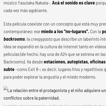
músico Yasutaka Nakata–.
Acá el sonido es clave
porqu
cada vez más agobiante.
Esta película coexiste con un concepto que está muy pres
contemporáneo: ese
miedo a los “no-lugares”.
Con la
po
backrooms
, la
creepypasta
que describe un laberinto in
idea se expandió en la cultura de internet tanto en video
películas (de hecho, hay una de A24 que se estrena en l
Backrooms). Va desde
estaciones, autopistas, oficinas
subte
–como Exit 8–; es decir, lugares fríos y repetitivos
para poder explorar la angustia y el miedo moderno.
La relación entre el protagonista y el niño adquiere un peso simbólico ligado a 