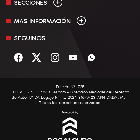
SECCIONES
MÁS INFORMACIÓN
En Vivo
Minuto Uno
SEGUINOS
Mediakit
Política
Términos y condiciones
Sociedad
Rss
Economía
Enfoque
Edición Nº 1735
C5N Autos
TELEPIU S.A. |© 2021 C5N.com - Dirección Nacional del Derecho
de Autor DNDA Legajo N°: RL-2024-31679423-APN-DNDA#MJ -
RatingCero
Todos los derechos reservados.
Deportes
Lifestyle
Astrología