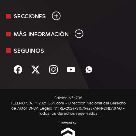
SECCIONES
MÁS INFORMACIÓN
En Vivo
Minuto Uno
SEGUINOS
Mediakit
Política
Términos y condiciones
Sociedad
Rss
Economía
Enfoque
Edición Nº 1736
C5N Autos
TELEPIU S.A. |© 2021 C5N.com - Dirección Nacional del Derecho
de Autor DNDA Legajo N°: RL-2024-31679423-APN-DNDA#MJ -
RatingCero
Todos los derechos reservados.
Deportes
Lifestyle