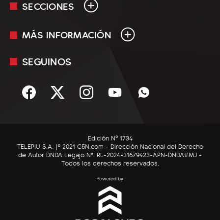
SECCIONES
MÁS INFORMACIÓN
En Vivo
Minuto Uno
SEGUINOS
Mediakit
Política
Términos y condiciones
Sociedad
Rss
Economía
Enfoque
Edición Nº 1734
C5N Autos
TELEPIU S.A. |© 2021 C5N.com - Dirección Nacional del Derecho
de Autor DNDA Legajo N°: RL-2024-31679423-APN-DNDA#MJ -
RatingCero
Todos los derechos reservados.
Deportes
Lifestyle
Astrología