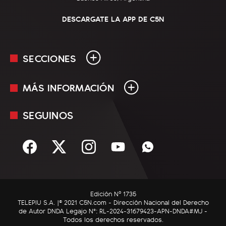
DESCARGATE LA APP DE C5N
SECCIONES
MÁS INFORMACIÓN
En Vivo
Minuto Uno
SEGUINOS
Mediakit
Política
Términos y condiciones
Sociedad
Rss
Economía
Enfoque
Edición Nº 1735
C5N Autos
TELEPIU S.A. |© 2021 C5N.com - Dirección Nacional del Derecho
de Autor DNDA Legajo N°: RL-2024-31679423-APN-DNDA#MJ -
RatingCero
Todos los derechos reservados.