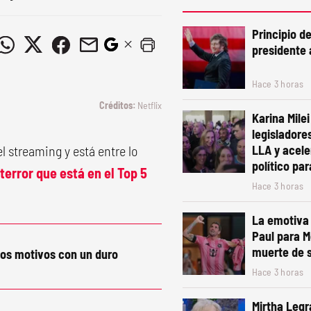
Principio d
presidente 
Hace 3 horas
Netflix
Karina Mile
legisladore
l streaming y está entre lo
LLA y acele
político pa
 terror que está en el Top 5
Hace 3 horas
La emotiva 
Paul para M
muerte de 
los motivos con un duro
Hace 3 horas
Mirtha Legr