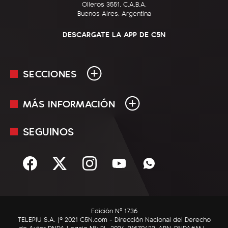
Olleros 3551, C.A.B.A.
Buenos Aires, Argentina
DESCARGATE LA APP DE C5N
SECCIONES
MÁS INFORMACIÓN
En Vivo
Minuto Uno
SEGUINOS
Mediakit
Política
Términos y condiciones
Sociedad
Rss
Economía
Enfoque
Edición Nº 1736
C5N Autos
TELEPIU S.A. |© 2021 C5N.com - Dirección Nacional del Derecho
de Autor DNDA Legajo N°: RL-2024-31679423-APN-DNDA#MJ -