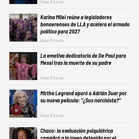
Hace 8 horas
Karina Milei reúne a legisladores
bonaerenses de LLA y acelera el armado
político para 2027
Hace 8 horas
La emotiva dedicatoria de De Paul para
Messi tras la muerte de su padre
Hace 8 horas
Mirtha Legrand apuró a Adrián Suar por
su nueva película: "¿Sos narcisista?"
Hace 8 horas
Chaco: la evaluación psiquiátrica
complicó a la joven detenida por el