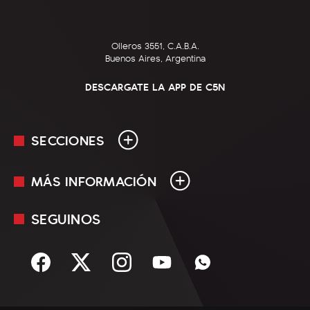
Olleros 3551, C.A.B.A.
Buenos Aires, Argentina
DESCARGATE LA APP DE C5N
SECCIONES
MÁS INFORMACIÓN
En Vivo
Minuto Uno
SEGUINOS
Mediakit
Política
Términos y condiciones
Sociedad
Rss
Economía
Enfoque