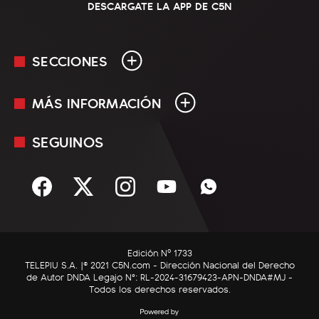
DESCARGATE LA APP DE C5N
SECCIONES
MÁS INFORMACIÓN
En Vivo
Minuto Uno
SEGUINOS
Mediakit
Política
Términos y condiciones
Sociedad
Rss
Economía
Enfoque
Edición Nº 1733
C5N Autos
TELEPIU S.A. |© 2021 C5N.com - Dirección Nacional del Derecho
de Autor DNDA Legajo N°: RL-2024-31679423-APN-DNDA#MJ -
RatingCero
Todos los derechos reservados.
Deportes