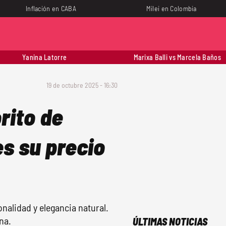
Inflación en CABA
Milei en Colombia
Yanina Latorre
Marixa Balli vs Marcela Baños
19 de octubre 2025 - 16:30
rito de
s su precio
onalidad y elegancia natural.
na.
ÚLTIMAS NOTICIAS