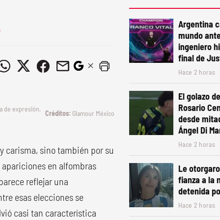
Argentina 
a
mundo ante
ingeniero h
final de Ju
Hace 2 horas
El golazo de
Rosario Cen
a de expresión,
Glamour México
desde mita
Ángel Di Mar
Hace 2 horas
 y carisma, sino también por su
us apariciones en alfombras
Le otorgaro
fianza a la 
parece reflejar una
detenida po
ntre esas elecciones se
Hace 2 horas
vió casi tan característica