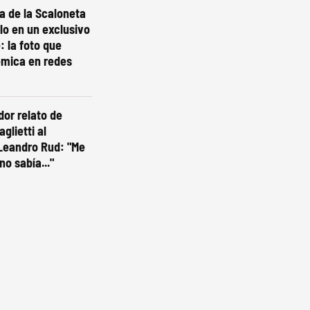
ta de la Scaloneta
olo en un exclusivo
: la foto que
émica en redes
dor relato de
glietti al
Leandro Rud: "Me
no sabía..."