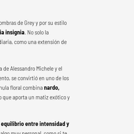
mbras de Grey y por su estilo
a insignia
. No solo la
diaria, como una extensión de
a de Alessandro Michele y el
nto, se convirtió en uno de los
rmula floral combina
nardo,
co que aporta un matiz exótico y
u
equilibrio entre intensidad y
 algo muy personal, como si te