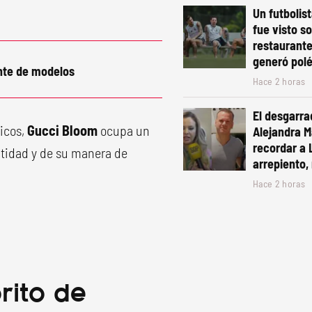
Un futbolis
fue visto s
restaurante
generó pol
nte de modelos
Hace 2 horas
El desgarra
icos,
Gucci Bloom
ocupa un
Alejandra Ma
recordar a 
entidad y de su manera de
arrepiento, 
Hace 2 horas
rito de