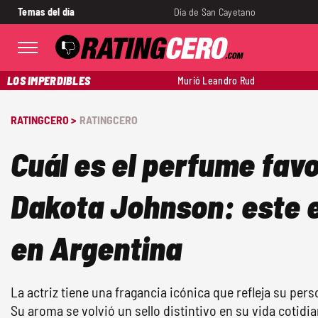
Temas del día
Día de San Cayetano
LOS IMPERDIBLES
Murió Leandro Rud
RATINGCERO >
RATINGCERO
Cuál es el perfume favo
Dakota Johnson: este e
en Argentina
La actriz tiene una fragancia icónica que refleja su pers
Su aroma se volvió un sello distintivo en su vida cotidia