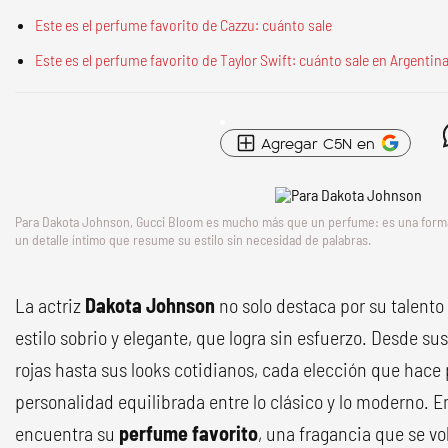
Este es el perfume favorito de Cazzu: cuánto sale
Este es el perfume favorito de Taylor Swift: cuánto sale en Argentin
Agregar C5N en
Para Dakota Johnson, Gucci Bloom es mucho más que un perfume: es una form
un detalle íntimo que resume su estilo sin necesidad de palabras.
La actriz
Dakota Johnson
no solo destaca por su talento
estilo sobrio y elegante, que logra sin esfuerzo. Desde s
rojas hasta sus looks cotidianos, cada elección que hace 
personalidad equilibrada entre lo clásico y lo moderno. E
encuentra su
perfume favorito
, una fragancia que se vol