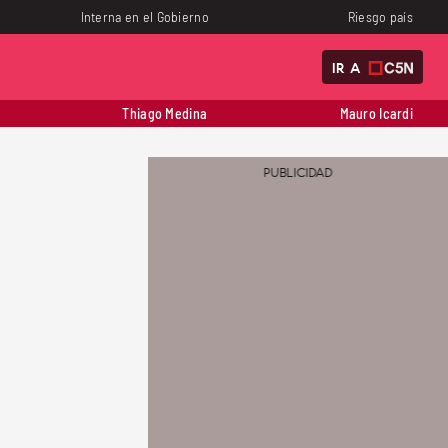
Interna en el Gobierno
Riesgo país
IR A
Thiago Medina
Mauro Icardi