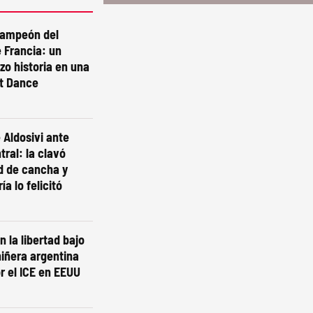
campeón del
 Francia: un
izo historia en una
st Dance
 Aldosivi ante
tral: la clavó
d de cancha y
ía lo felicitó
n la libertad bajo
niñera argentina
r el ICE en EEUU