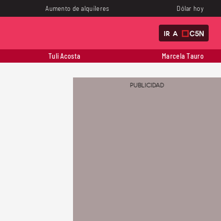
Aumento de alquileres
Dólar hoy
IR A
Tuli Acosta
Marcela Tauro