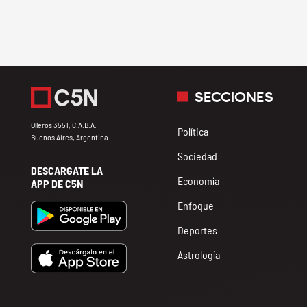
SECCIONES
Olleros 3551, C.A.B.A.
Política
Buenos Aires, Argentina
Sociedad
DESCARGATE LA
Economía
APP DE C5N
Enfoque
Deportes
Astrología