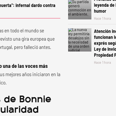
leyenda de l
uerta": infernal dardo contra
humor
Hace 1 hora
as en todo el mundo se
Atención in
funcionan l
revisto una gira europea que
exprés segú
tugal, pero falleció antes.
Ley de Invio
Propiedad 
Hace 1 hora
o una de las voces más
us mejores años iniciaron en la
ico.
s de Bonnie
ularidad