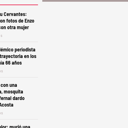
lu Cervantes:
on fotos de Enzo
con otra mujer
os
lémico periodista
trayectoria en los
ía 66 años
os
 con una
, mosquita
fernal dardo
 Acosta
os
lor: murió una