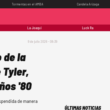
Tormentas en el AMBA
Candela Arizaga
La Joaqui
Luck Ra
9 de julio 2026 - 08:39
 de la
 Tyler,
ños '80
suspendida de manera
ÚLTIMAS NOTICIAS