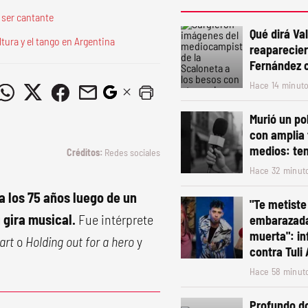
 ser cantante
Qué dirá Va
tura y el tango en Argentina
reaparecier
Fernández 
Hace 14 minut
Murió un po
con amplia 
medios: ten
Redes sociales
Hace 32 minut
 a los 75 años luego de un
"Te metiste
 gira musical.
Fue intérprete
embarazada
muerta": in
art
o
Holding out for a hero
y
contra Tuli
Hace 58 minut
Profundo do