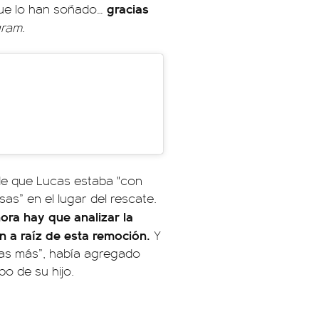
gracias
que lo han soñado…
gram
.
e que Lucas estaba "con
sas” en el lugar del rescate.
ra hay que analizar la
n a raíz de esta remoción.
Y
nas más”, había agregado
o de su hijo.