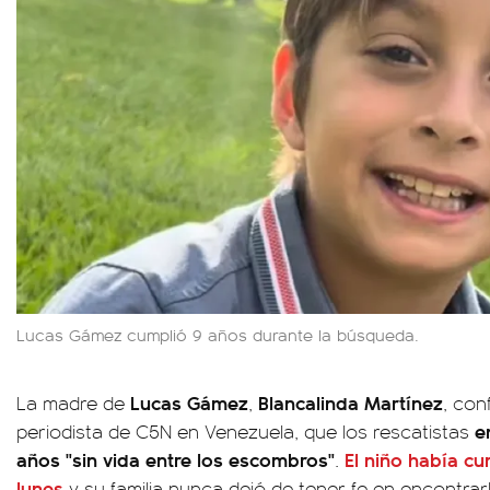
Lucas Gámez cumplió 9 años durante la búsqueda.
Lucas Gámez
Blancalinda Martínez
La madre de
,
, con
e
periodista de C5N en Venezuela, que los rescatistas
años "sin vida entre los escombros"
El niño había cu
.
lunes
y su familia nunca dejó de tener fe en encontrar