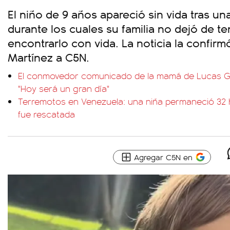
El niño de 9 años apareció sin vida tras u
durante los cuales su familia no dejó de t
encontrarlo con vida. La noticia la confir
Martínez a C5N.
El conmovedor comunicado de la mamá de Lucas 
"Hoy será un gran día"
Terremotos en Venezuela: una niña permaneció 32 
fue rescatada
Agregar C5N en