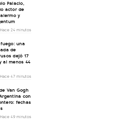
lo Palacio,
do actor de
Palermo y
gentum
Hace 24 minutos
 fuego: una
eada de
rusos dejó 17
y al menos 44
Hace 47 minutos
 de Van Gogh
Argentina con
ntero: fechas
as
Hace 49 minutos