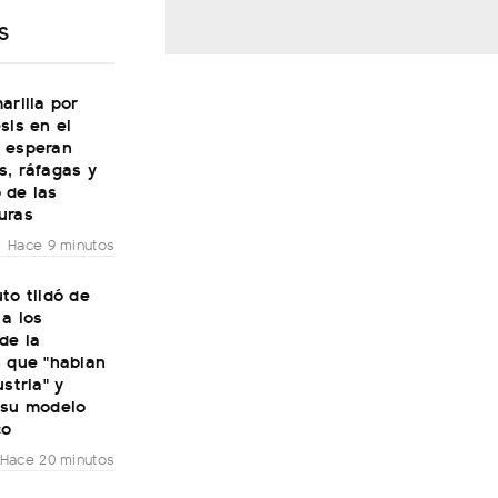
S
arilla por
sis en el
 esperan
s, ráfagas y
 de las
uras
Hace 9 minutos
to tildó de
 a los
de la
n que "hablan
ustria" y
 su modelo
co
Hace 20 minutos