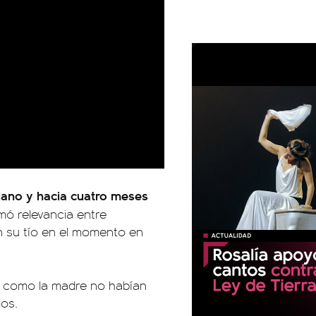
lano y hacia cuatro meses
mó relevancia entre
n su tío en el momento en
e como la madre no habían
os.