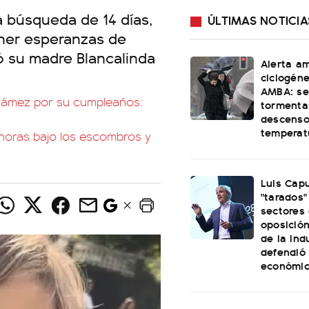
na búsqueda de 14 días,
ÚLTIMAS NOTICIA
ener esperanzas de
mó su madre Blancalinda
Alerta am
ciclogéne
AMBA: se
Gámez por su cumpleaños:
tormenta
descenso
temperat
horas bajo los escombros y
Luis Capu
"tarados"
sectores 
oposició
de la ind
defendió
económi