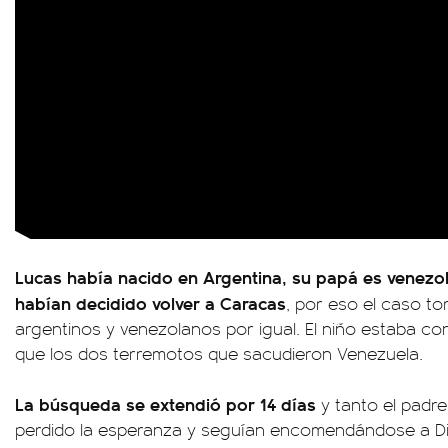
Lucas había nacido en Argentina, su papá es venezo
habían decidido volver a Caracas
, por eso el caso to
argentinos y venezolanos por igual. El niño estaba co
que los dos terremotos que sacudieron Venezuela.
La búsqueda se extendió por 14 días
y tanto el padr
perdido la esperanza y seguían encomendándose a Di