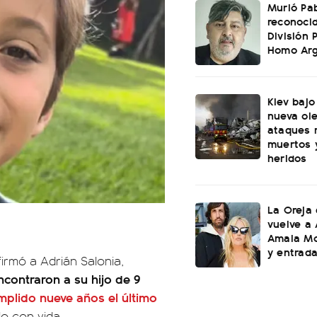
Murió Pab
reconoci
División 
Homo Ar
Kiev bajo
nueva ol
ataques 
muertos 
heridos
La Oreja
vuelve a 
Amaia Mo
y entrad
firmó a Adrián Salonia,
ncontraron a su hijo de 9
mplido nueve años el último
lo con vida.