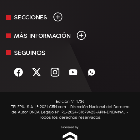
SECCIONES
MÁS INFORMACIÓN
En Vivo
Minuto Uno
SEGUINOS
Mediakit
Política
Términos y condiciones
Sociedad
Rss
Economía
Enfoque
Edición Nº 1734
C5N Autos
TELEPIU S.A. |© 2021 C5N.com - Dirección Nacional del Derecho
de Autor DNDA Legajo N°: RL-2024-31679423-APN-DNDA#MJ -
RatingCero
Todos los derechos reservados.
Deportes
Lifestyle