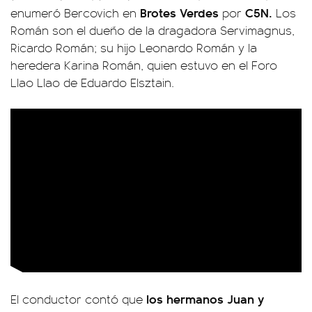
Brotes Verdes
C5N.
enumeró Bercovich en
por
Los
Román son el dueño de la dragadora Servimagnus,
Ricardo Román; su hijo Leonardo Román y la
heredera Karina Román, quien estuvo en el Foro
Llao Llao de Eduardo Elsztain.
los hermanos Juan y
El conductor contó que