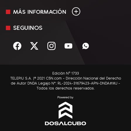
MÁS INFORMACIÓN
En Vivo
Minuto Uno
SEGUINOS
Mediakit
Política
Términos y condiciones
Sociedad
Rss
Economía
Enfoque
Edición Nº 1733
C5N Autos
TELEPIU S.A. |© 2021 C5N.com - Dirección Nacional del Derecho
de Autor DNDA Legajo N°: RL-2024-31679423-APN-DNDA#MJ -
RatingCero
Todos los derechos reservados.
Deportes
Lifestyle
Astrología
Tecnología