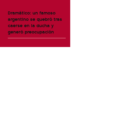
Dramático: un famoso
argentino se quebró tras
caerse en la ducha y
generó preocupación