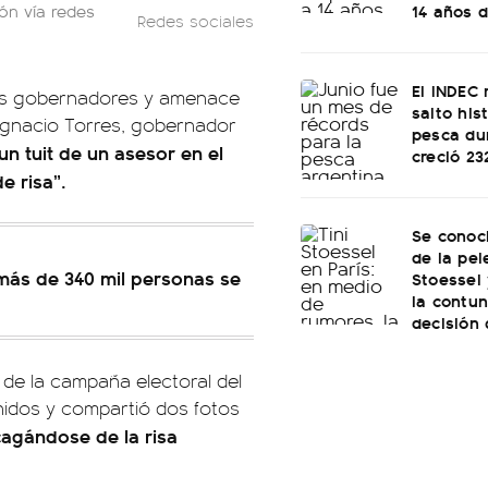
14 años d
ón vía redes
Redes sociales
El INDEC 
los gobernadores y amenace
salto his
Ignacio Torres, gobernador
pesca dur
un tuit de un asesor en el
creció 2
e risa”.
Se conoci
de la pel
 más de 340 mil personas se
Stoessel 
la contu
decisión
 de la campaña electoral del
nidos y compartió dos fotos
 cagándose de la risa