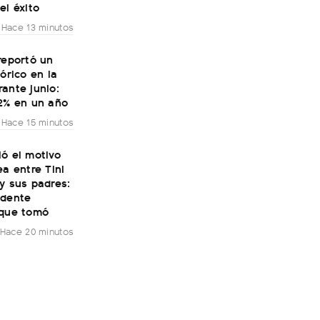
el éxito
Hace 13 minutos
reportó un
tórico en la
ante junio:
32% en un año
Hace 15 minutos
ó el motivo
ea entre Tini
y sus padres:
ndente
 que tomó
Hace 20 minutos