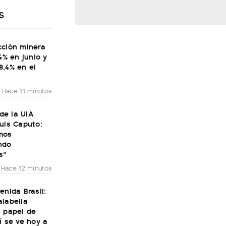
S
cción minera
,4% en junio y
8,4% en el
Hace 11 minutos
 de la UIA
uis Caputo:
mos
ndo
s"
Hace 12 minutos
enida Brasil:
alabella
l papel de
í se ve hoy a