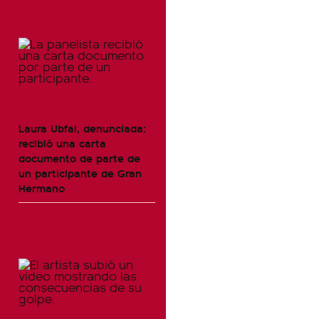
Laura Ubfal, denunciada:
recibió una carta
documento de parte de
un participante de Gran
Hermano