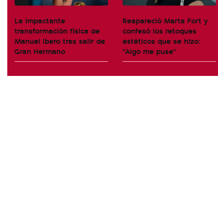
La impactante
Reapareció Marta Fort y
transformación física de
confesó los retoques
Manuel Ibero tras salir de
estéticos que se hizo:
Gran Hermano
"Algo me puse"