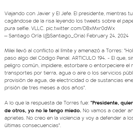
Viajando con Javier y El Jefe. El presidente, mientras t
cagándose de la risa leyendo los tweets sobre el pap
pura selfie. VLLC.
pic.twitter.com/DBxMxr0dWx
— Santiago Oría (@Santiago_Oria)
February 24, 2024
Milei llevó al conflicto al límite y amenazó a Torres: "H
paso algo del Código Penal. ARTICULO 194. - El que, si
peligro común, impidiere, estorbare o entorpeciere el
transportes por tierra, agua o aire o los servicios pú
provisión de agua, de electricidad o de sustancias en
prisión de tres meses a dos años".
"Presidente, quier
A lo que la respuesta de Torres fue:
de otros, yo no le tengo miedo.
No vamos a ceder an
aprietes. No creo en la violencia y voy a defender a l
últimas consecuencias".