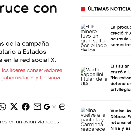
cruce con
ÚLTIMAS NOTICIA
La produ
creció 11
acumula 
rás de la campaña
semestre
atario a Estados
en la red social X.
El titular
n los líderes conservadores
cruzó a L
s gobernadores y tensiona
"No esta
defendie
privilegio
Vuelve Av
Débora F
retoma e
Nina y as