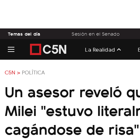
Temas del día
Sesión en el Senado
La Realidad
C5N >
POLÍTICA
Un asesor reveló q
Milei "estuvo litera
cagándose de risa"