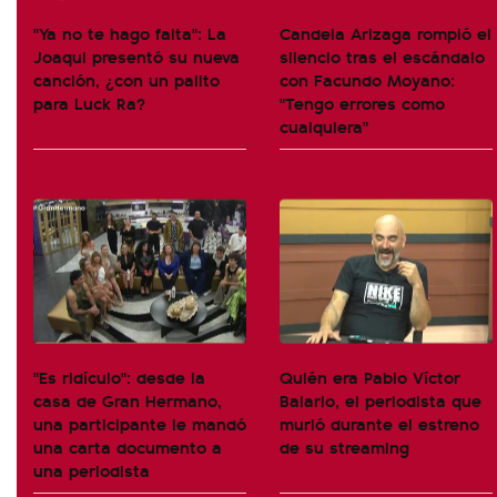
"Ya no te hago falta": La
Candela Arizaga rompió el
Joaqui presentó su nueva
silencio tras el escándalo
canción, ¿con un palito
con Facundo Moyano:
para Luck Ra?
"Tengo errores como
cualquiera"
"Es ridículo": desde la
Quién era Pablo Víctor
casa de Gran Hermano,
Balario, el periodista que
una participante le mandó
murió durante el estreno
una carta documento a
de su streaming
una periodista