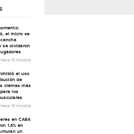
S
 momento:
, el micro se
a cancha
 se olvidaron
jugadores
Hace 15 minutos
ohibió el uso
ribución de
as cremas más
para los
musculares
Hace 18 minutos
ileres en CABA
on 1,6% en
cumulan un