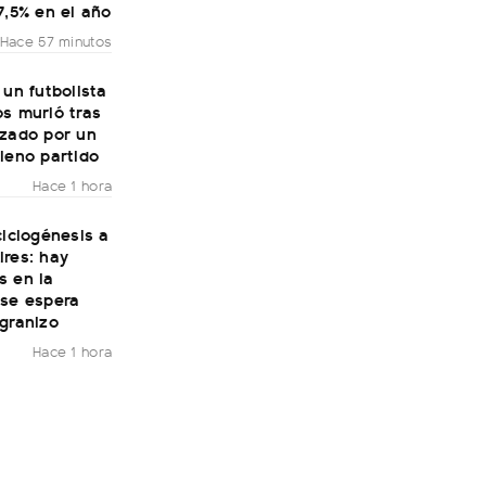
7,5% en el año
Hace 57 minutos
 un futbolista
s murió tras
nzado por un
leno partido
Hace 1 hora
ciclogénesis a
ires: hay
s en la
 se espera
granizo
Hace 1 hora