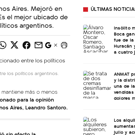
nos Aires. Mejoró en
ÚLTIMAS NOTICIA
Es el mejor ubicado de
íticos argentinos.
Insólito
Boca ganó
fue de l
Huracán y
a cuatro 
re los políticos argentinos.
ANMAT pr
y la dist
una de l
se mantiene más o menos
vendidas 
dolores 
ionado para la opinión
enos Aires, Leandro Santoro.
Los alqu
aumentar
julio y a
ó sin efecto la