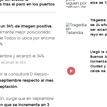
alza de 1
s tras el paro en los puertos
Tragedia:
de 24 año
 un 34% de imagen positiva
,
ser alca
bernante mejor posicionado
rayo en p
e de Todos lo ubica por encima
%.
Llegó la 
Buenos A
tormenta
 alcanzó el 34%.
Ciudad y
caída de 
or la consultora D’Alessio-
septiembre respecto al mes
eptación.
ión, surge que en septiembre
ión que se incrementa en 3