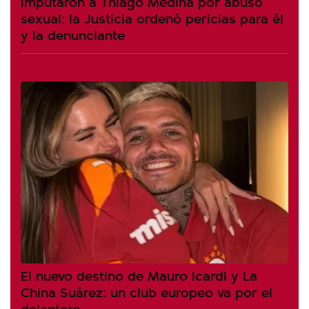
Imputaron a Thiago Medina por abuso
sexual: la Justicia ordenó pericias para él
y la denunciante
El nuevo destino de Mauro Icardi y La
China Suárez: un club europeo va por el
delantero