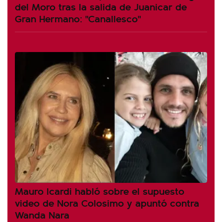
del Moro tras la salida de Juanicar de
Gran Hermano: "Canallesco"
Mauro Icardi habló sobre el supuesto
video de Nora Colosimo y apuntó contra
Wanda Nara