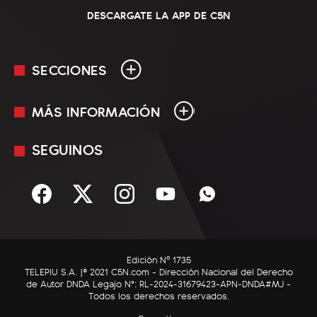
DESCARGATE LA APP DE C5N
SECCIONES
MÁS INFORMACIÓN
En Vivo
Minuto Uno
SEGUINOS
Mediakit
Política
Términos y condiciones
Sociedad
Rss
Economía
Enfoque
Edición Nº 1735
C5N Autos
TELEPIU S.A. |© 2021 C5N.com - Dirección Nacional del Derecho
de Autor DNDA Legajo N°: RL-2024-31679423-APN-DNDA#MJ -
RatingCero
Todos los derechos reservados.