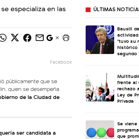
 se especializa en las
ÚLTIMAS NOTICIA
Bausili d
activida
"tuvo su 
histórico
segundo 
Facebook
Multitud
ó públicamente que se
frente al
rechazo a
lin, quien se desempeña
Ley de P
obierno de la Ciudad de
Privada
Se viene
programa
e quería ser candidata a
que prom