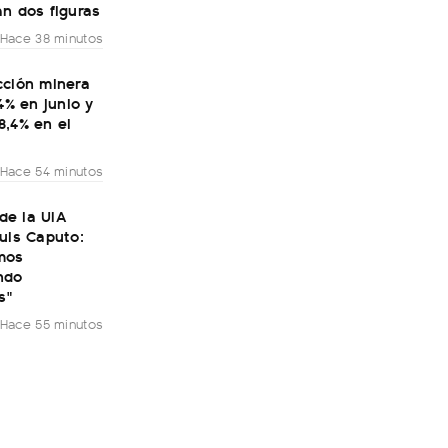
n dos figuras
Hace 38 minutos
cción minera
,4% en junio y
8,4% en el
Hace 54 minutos
 de la UIA
uis Caputo:
mos
ndo
s"
Hace 55 minutos