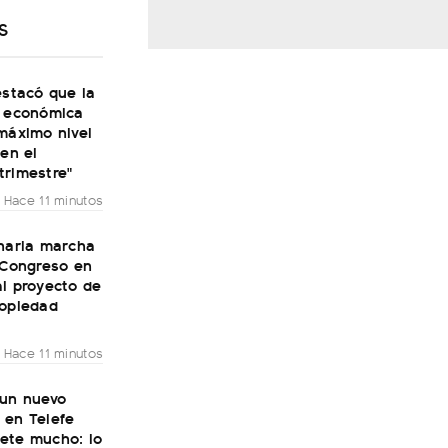
S
estacó que la
d económica
máximo nivel
 en el
trimestre"
Hace 11 minutos
inaria marcha
 Congreso en
l proyecto de
ropiedad
Hace 11 minutos
 un nuevo
 en Telefe
ete mucho: lo