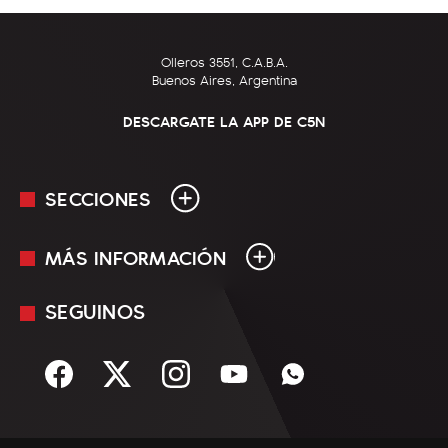
Olleros 3551, C.A.B.A.
Buenos Aires, Argentina
DESCARGATE LA APP DE C5N
SECCIONES
MÁS INFORMACIÓN
En Vivo
Minuto Uno
SEGUINOS
Mediakit
Política
Términos y condiciones
Sociedad
Rss
Economía
Enfoque