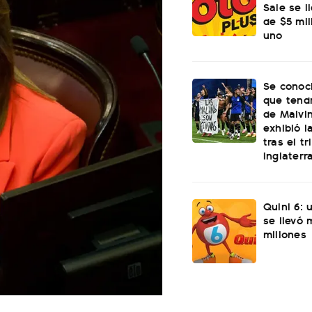
Sale se l
de $5 mi
uno
Se conoci
que tend
de Malvi
exhibió l
tras el t
Inglaterr
Quini 6: 
se llevó
millones