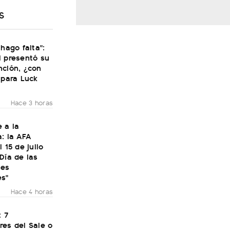
S
 hago falta":
i presentó su
nción, ¿con
 para Luck
Hace 3 horas
 a la
: la AFA
 15 de julio
Día de las
nes
es"
Hace 4 horas
: 7
res del Sale o