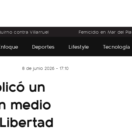
uirno contra Villarruel
Femicidio en Mar del Pla
Enfoque
Deportes
Lifestyle
Tecnología
8 de junio 2026 - 17:10
blicó un
en medio
 Libertad