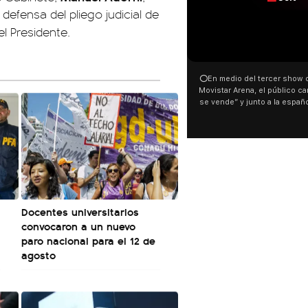
efensa del pliego judicial de
el Presidente.
00:00
00:32
⭕En medio del tercer show de Rosalia en el
Con una proyección frente a
Movistar Arena, el público cantó “la patria no
distintas organizaciones y 
se vende” y junto a la española. El momento
manifestaron su rechazo al 
ocurrió a dos días de la votación de la Ley de
busca modificar la Ley de Tier
Tierras.
pudo ver cómo convocaron a 
este 6 de agosto con una pr
luces en el Congreso que mo
Malvinas y las inscripciones: 
son argentinas. Los desaparec
El resto del territorio, también”.
Docentes universitarios
convocaron a un nuevo
paro nacional para el 12 de
agosto