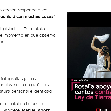
blicación responde a los
i fui. Se dicen muchas cosas"
.
 legisladora. En pantalla
 el momento en que observa
ra.
s fotografías junto a
oncluye con un guiño a la
stura personal e identidad.
cia total en la fuerza
Manuel Adorni
de Gabinete,
,