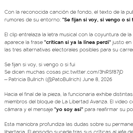
Con la reconocida canción de fondo, el texto de la pu
"Se fijan si voy, si vengo o s
rumores de su entorno:
El clip entrelaza la letra musical con la coyuntura de la
"critican si ya la línea perdí"
aparece la frase
justo en
las tres alternativas electorales posibles para su carre
Se fijan si voy, si vengo o si fui
Se dicen muchas cosas
pic.twitter.com/3hiRSf87jD
— Patricia Bullrich (@PatoBullrich)
June 8, 2026
Hacia el final de la pieza, la funcionaria exhibe distinta
miembros del bloque de La Libertad Avanza. El video c
"yo soy así"
cámara y el mensaje
para reafirmar su po
Esta maniobra profundiza las dudas sobre su permanen
libertaria. El episodio sucede tras sus críticas al jefe 