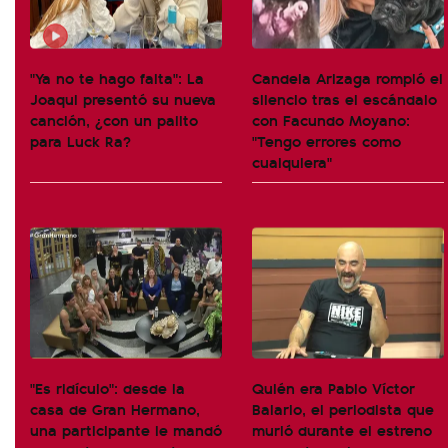
"Ya no te hago falta": La
Candela Arizaga rompió el
Joaqui presentó su nueva
silencio tras el escándalo
canción, ¿con un palito
con Facundo Moyano:
para Luck Ra?
"Tengo errores como
cualquiera"
"Es ridículo": desde la
Quién era Pablo Víctor
casa de Gran Hermano,
Balario, el periodista que
una participante le mandó
murió durante el estreno