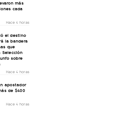
levaron más
llones cada
Hace 4 horas
ó el destino
rá la bandera
nas que
a Selección
riunfo sobre
a
Hace 4 horas
un apostador
 más de $400
Hace 4 horas