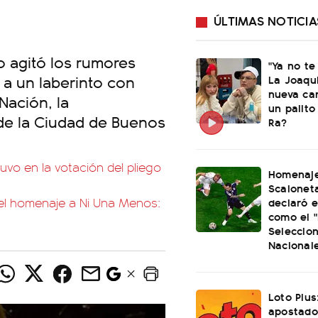
ÚLTIMAS NOTICIA
do agitó los rumores
"Ya no te
e a un laberinto con
La Joaqu
nueva ca
Nación, la
un palito
 de la Ciudad de Buenos
Ra?
uvo en la votación del pliego
Homenaje
Scaloneta
declaró el
or el homenaje a Ni Una Menos:
como el "
Seleccio
Nacional
Loto Plus
apostado