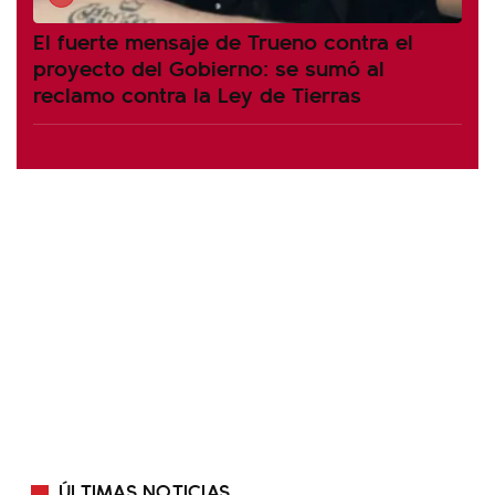
El fuerte mensaje de Trueno contra el
proyecto del Gobierno: se sumó al
reclamo contra la Ley de Tierras
ÚLTIMAS NOTICIAS