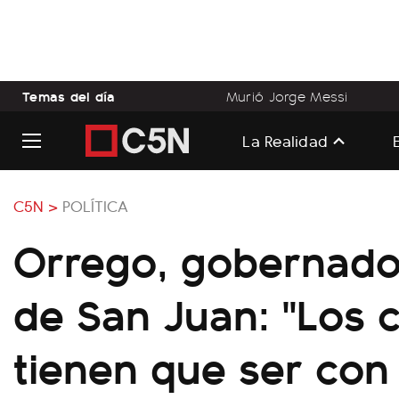
Temas del día
Murió Jorge Messi
La Realidad
C5N >
POLÍTICA
Orrego, gobernado
de San Juan: "Los 
tienen que ser con