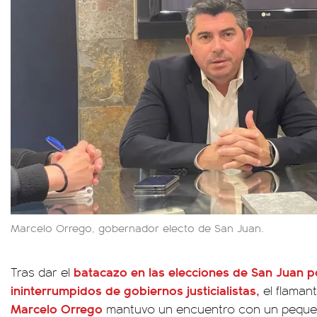
Marcelo Orrego, gobernador electo de San Juan.
batacazo en las elecciones de
San Juan
po
Tras dar el
ininterrumpidos de gobiernos justicialistas,
el flaman
Marcelo Orrego
mantuvo un encuentro con un pequeñ