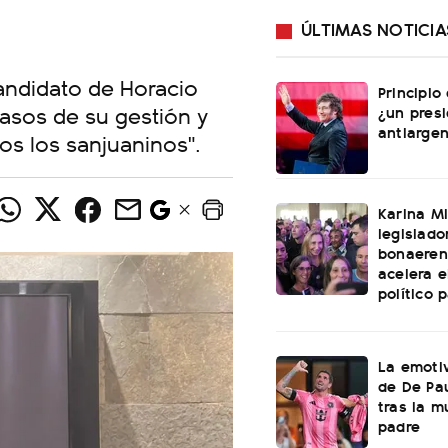
ÚLTIMAS NOTICIA
andidato de Horacio
Principio
pasos de su gestión y
¿un pres
antiargen
os los sanjuaninos".
Karina Mi
legislado
bonaeren
acelera 
político 
La emotiv
de De Pa
tras la m
padre