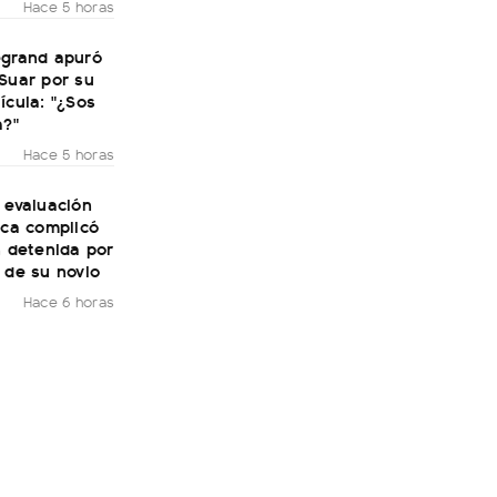
Hace 5 horas
egrand apuró
Suar por su
ícula: "¿Sos
a?"
Hace 5 horas
 evaluación
ica complicó
n detenida por
 de su novio
Hace 6 horas