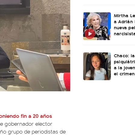
Mirtha L
a Adrián 
nueva pel
narcisist
Chaco: la
psiquiátr
a la jove
el crimen
niendo fin a 20 años
te gobernador elector
o grupo de periodistas de