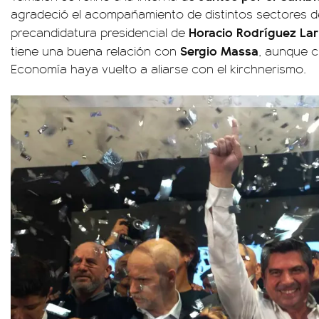
agradeció el acompañamiento de distintos sectores d
Horacio Rodríguez Lar
precandidatura presidencial de
Sergio Massa
tiene una buena relación con
, aunque cr
Economía haya vuelto a aliarse con el kirchnerismo.