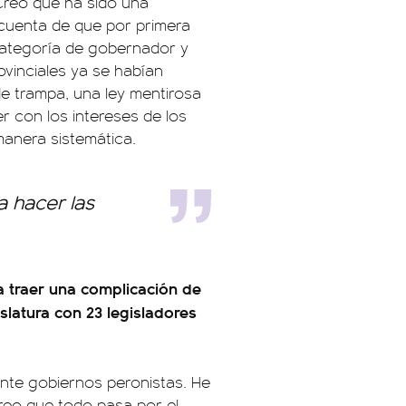
reo que ha sido una
a cuenta de que por primera
categoría de gobernador y
ovinciales ya se habían
de trampa, una ley mentirosa
r con los intereses de los
manera sistemática.
a hacer las
a traer una complicación de
slatura con 23 legisladores
nte gobiernos peronistas. He
 creo que todo pasa por el