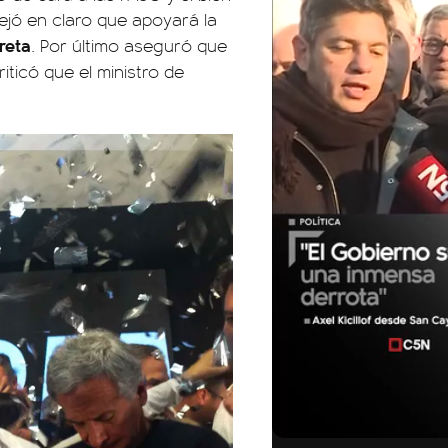
ejó en claro que apoyará la
reta
. Por último aseguró que
iticó que el ministro de