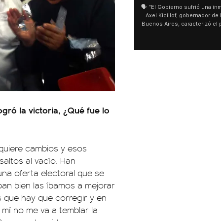
🗣️ "El Gobierno sufrió una inm
Axel Kicillof, gobernador de 
Buenos Aires, caracterizó el
de Inviolabilidad de la Pro
como "una lista sábana con 
y destacó "la movilización p
declaración fue desde el sa
Cayetano, donde también ad
sociedad no solo sufre porqu
que también está end
ogró la victoria, ¿Qué fue lo
 quiere cambios y esos
altos al vacío. Han
a oferta electoral que se
an bien las íbamos a mejorar
 que hay que corregir y en
 mí no me va a temblar la