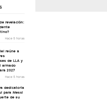
S
 de revelación:
idente
tino?
Hace 5 horas
lei reúne a
res
ses de LLA y
el armado
para 2027
Hace 5 horas
a dedicatoria
ul para Messi
uerte de su